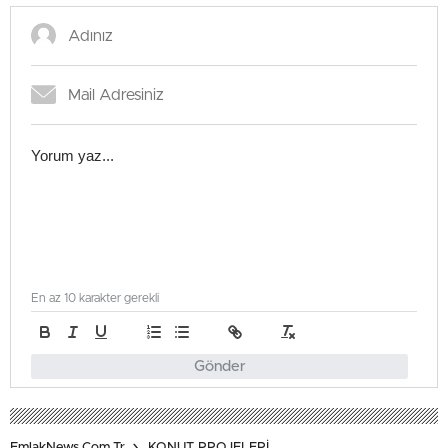
En az 10 karakter gerekli
Gönder
EmlakNews.com.tr
KONUT PROJELERİ