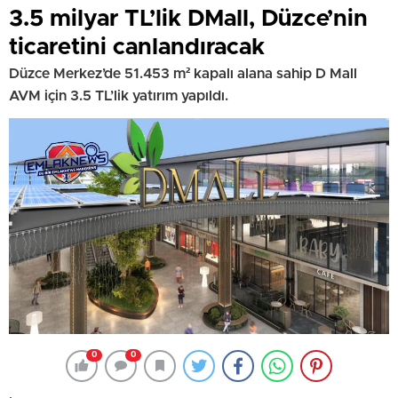
3.5 milyar TL’lik DMall, Düzce’nin
ticaretini canlandıracak
Düzce Merkez’de 51.453 m² kapalı alana sahip D Mall
AVM için 3.5 TL’lik yatırım yapıldı.
0
0