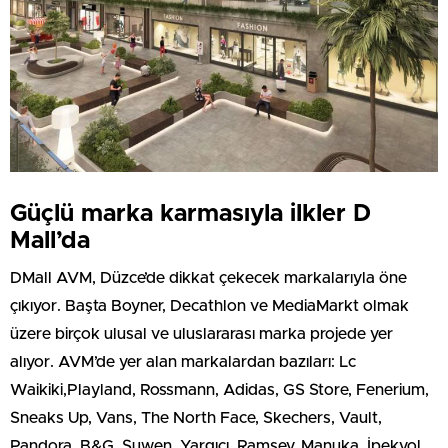
Güçlü marka karmasıyla ilkler D
Mall’da
DMall AVM, Düzce’de dikkat çekecek markalarıyla öne
çıkıyor. Başta Boyner, Decathlon ve MediaMarkt olmak
üzere birçok ulusal ve uluslararası marka projede yer
alıyor. AVM’de yer alan markalardan bazıları: Lc
Waikiki,Playland, Rossmann, Adidas, GS Store, Fenerium,
Sneaks Up, Vans, The North Face, Skechers, Vault,
Pandora, B&G, Suwen, Yargıcı, Ramsey, Manuka, İpekyol,