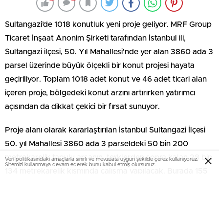
Sultangazi’de 1018 konutluk yeni proje geliyor. MRF Group
Ticaret İnşaat Anonim Şirketi tarafından İstanbul ili,
Sultangazi ilçesi, 50. Yıl Mahallesi’nde yer alan 3860 ada 3
parsel üzerinde büyük ölçekli bir konut projesi hayata
geçiriliyor. Toplam 1018 adet konut ve 46 adet ticari alan
içeren proje, bölgedeki konut arzını artırırken yatırımcı
açısından da dikkat çekici bir fırsat sunuyor.
Proje alanı olarak kararlaştırılan İstanbul Sultangazi İlçesi
50. yıl Mahallesi 3860 ada 3 parseldeki 50 bin 200
metrekarelik tapulu arsanın, terklerden sonra kalan 28 bin
Veri politikasındaki amaçlarla sınırlı ve mevzuata uygun şekilde çerez kullanıyoruz.
Sitemizi kullanmaya devam ederek bunu kabul etmiş olursunuz.
134 metrekarelik kısmında çalışma yapılacak. Burada 155
bin 799 metrekarelik inşaat alanını içeren 1018 konut ve 46
ticari ünite geliştirilecek.