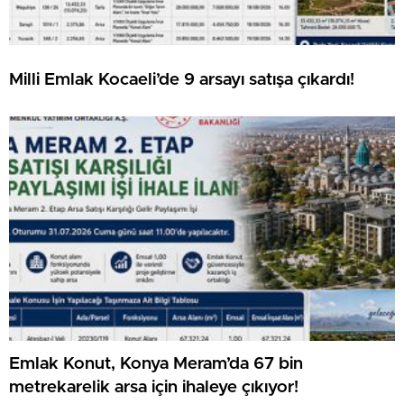
Milli Emlak Kocaeli’de 9 arsayı satışa çıkardı!
Emlak Konut, Konya Meram’da 67 bin
metrekarelik arsa için ihaleye çıkıyor!