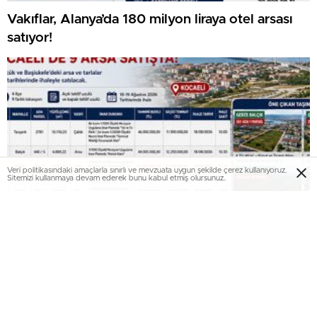
Vakıflar, Alanya’da 180 milyon liraya otel arsası
satıyor!
Veri politikasındaki amaçlarla sınırlı ve mevzuata uygun şekilde çerez kullanıyoruz.
Sitemizi kullanmaya devam ederek bunu kabul etmiş olursunuz.
Milli Emlak Kocaeli’de 9 arsayı satışa çıkardı!