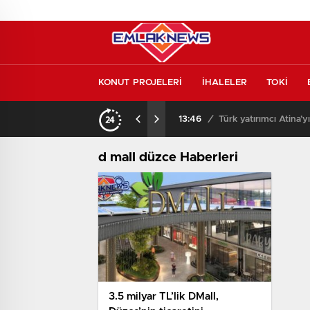
KONUT PROJELERİ
İHALELER
TOKİ
kontrol etmeden almayın
13:46
/
Türk yatırımcı Atina’y
d mall düzce Haberleri
3.5 milyar TL’lik DMall,