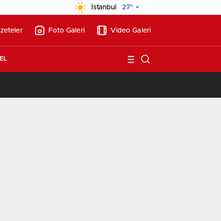
İstanbul
27°
zeteler
Foto Galeri
Video Galeri
EL
/
Vakıf Karaca Villaları’nda satılık 10 tripleks villa! 400 milyon liraya!