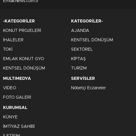
EmlakNews.com.tr
-KATEGORİLER
KATEGORİLER-
KONUT PROJELERİ
AJANDA
İHALELER
KENTSEL DÖNÜŞÜM
TOKİ
SEKTÖREL
EMLAK KONUT GYO
KİPTAŞ
KENTSEL DÖNÜŞÜM
TURİZM
MULTIMEDYA
SERVİSLER
VİDEO
Nöbetçi Eczaneler
FOTO GALERİ
KURUMSAL
KÜNYE
İMTİYAZ SAHİBİ