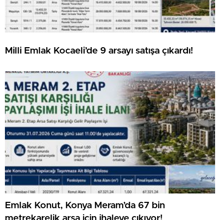
Milli Emlak Kocaeli’de 9 arsayı satışa çıkardı!
Emlak Konut, Konya Meram’da 67 bin
metrekarelik arsa için ihaleye çıkıyor!