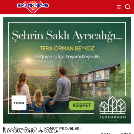
EmlakNews.com.tr
KONUT PROJELERİ
İSTANBUL KONUT PROJELERİ