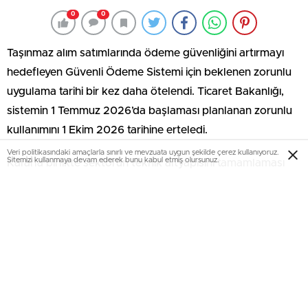
0
0
Taşınmaz alım satımlarında ödeme güvenliğini artırmayı
hedefleyen Güvenli Ödeme Sistemi için beklenen zorunlu
uygulama tarihi bir kez daha ötelendi. Ticaret Bakanlığı,
sistemin 1 Temmuz 2026’da başlaması planlanan zorunlu
kullanımını 1 Ekim 2026 tarihine erteledi.
Veri politikasındaki amaçlarla sınırlı ve mevzuata uygun şekilde çerez kullanıyoruz.
Sitemizi kullanmaya devam ederek bunu kabul etmiş olursunuz.
Kararla birlikte sektörün teknik altyapısını tamamlaması
için üç aylık ek süre tanınırken, uzmanlar sistemin tek
başına yeterli olmayacağına dikkat çekiyor. Gayrimenkul
sektöründe ödeme güvenliğini sağlayacak mekanizmanın
başarılı olabilmesi için hem emlak işletmelerinin sisteme
tam entegrasyonu hem de kayıt dışılığı azaltacak yeni
düzenlemelerin hayata geçirilmesi gerektiği belirtiliyor.