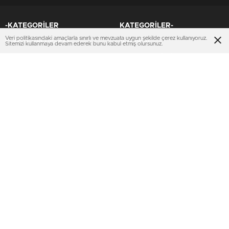
-KATEGORİLER
KATEGORİLER-
Veri politikasındaki amaçlarla sınırlı ve mevzuata uygun şekilde çerez kullanıyoruz.
KONUT PROJELERİ
AJANDA
Sitemizi kullanmaya devam ederek bunu kabul etmiş olursunuz.
İHALELER
KENTSEL DÖNÜŞÜM
TOKİ
SEKTÖREL
EMLAK KONUT GYO
KİPTAŞ
KENTSEL DÖNÜŞÜM
TURİZM
MULTIMEDYA
SERVİSLER
VİDEO
Nöbetçi Eczaneler
FOTO GALERİ
KURUMSAL
KÜNYE
İMTİYAZ SAHİBİ
İLETİŞİM