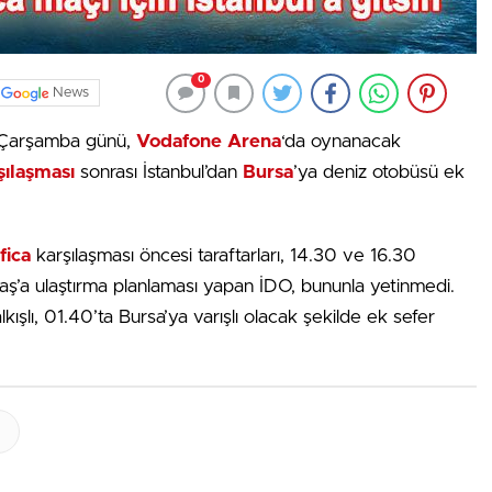
0
News
 Çarşamba günü,
Vodafone Arena
‘da oynanacak
şılaşması
sonrası İstanbul’dan
Bursa
’ya deniz otobüsü ek
fica
karşılaşması öncesi taraftarları, 14.30 ve 16.30
şiktaş’a ulaştırma planlaması yapan İDO, bununla yetinmedi.
ışlı, 01.40’ta Bursa’ya varışlı olacak şekilde ek sefer