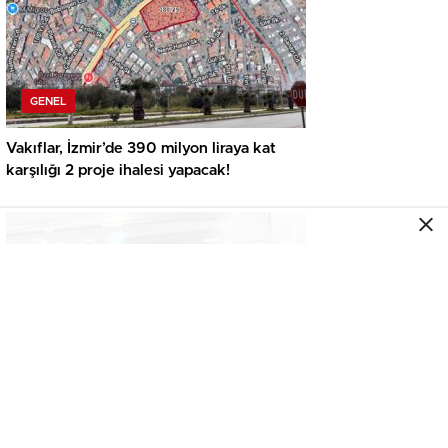
GENEL
Vakıflar, İzmir’de 390 milyon liraya kat
karşılığı 2 proje ihalesi yapacak!
GENEL
İkinci el araçta yeni tehlike! Dijital kayıtları
kontrol etmeden almayın