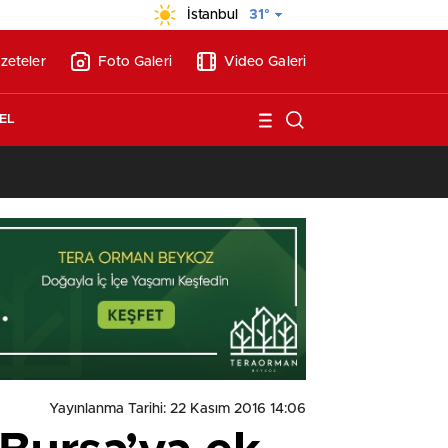
İstanbul
31°
zeteler
Foto Galeri
Video Galeri
EL
13:17
/
Vakıflar, Alanya’da 180 milyon liraya otel arsası satıyor!
Yayınlanma Tarihi: 22 Kasım 2016 14:06