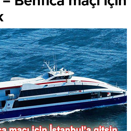
 – Benfica maçı için
k