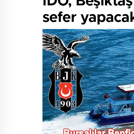
İDO, Beşiktaş
sefer yapaca