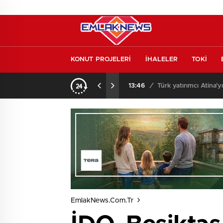
KONUT PROJELERİ
İHALELER
TOKİ
o oldu
13:26
/
Vakıf Karaca Villaları’
EmlakNews.com.tr