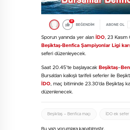
0
BEĞENDİM
ABONE OL
Sporun yanında yer alan
İDO
, 23 Kasım
Beşiktaş-Benfica Şampiyonlar Ligi kar
seferi düzenleyecek.
Saat 20.45’te başlayacak
Beşiktaş
–
Ben
Bursa’dan kalkışlı tarifeli seferler ile Be
İDO
, maç bitiminde 23.30’da Beşiktaş kalk
düzenlenecek.
Beşiktaş – Benfica maçı
İDO ek sefer
Bu yazı yorumlara kapatılmıştır.