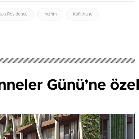
ban Residence
indirim
Kağıthane
nneler Günü’ne öze