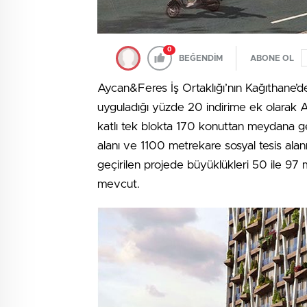
0
BEĞENDİM
ABONE OL
Aycan&Feres İş Ortaklığı’nın Kağıthane’d
uyguladığı yüzde 20 indirime ek olarak 
katlı tek blokta 170 konuttan meydana 
alanı ve 1100 metrekare sosyal tesis alan
geçirilen projede büyüklükleri 50 ile 97
mevcut.