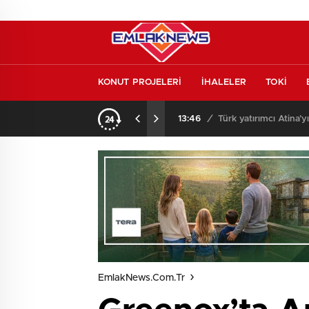
KONUT PROJELERİ
İHALELER
TOKİ
l etmeden almayın
13:46
/
Türk yatırımcı Atina’y
EmlakNews.com.tr