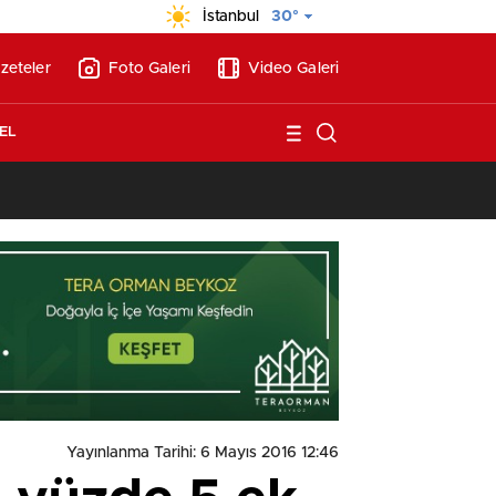
İstanbul
30°
zeteler
Foto Galeri
Video Galeri
EL
13:26
/
Vakıf Karaca Villaları’nda satılık 10 tripleks villa! 400 milyon liraya
Yayınlanma Tarihi: 6 Mayıs 2016 12:46