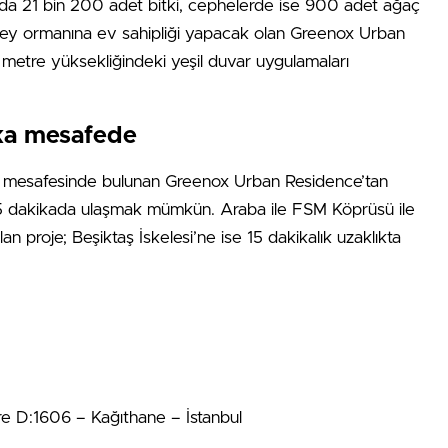
nda 21 bin 200 adet bitki, cephelerde ise 900 adet ağaç
ikey ormanına ev sahipliği yapacak olan Greenox Urban
metre yüksekliğindeki yeşil duvar uygulamaları
ka mesafede
mesafesinde bulunan Greenox Urban Residence’tan
5 dakikada ulaşmak mümkün. Araba ile FSM Köprüsü ile
n proje; Beşiktaş İskelesi’ne ise 15 dakikalık uzaklıkta
e D:1606 – Kağıthane – İstanbul