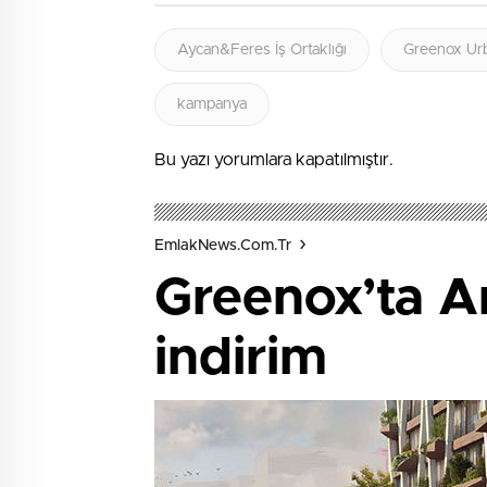
Aycan&Feres İş Ortaklığı
Greenox Ur
kampanya
Bu yazı yorumlara kapatılmıştır.
EmlakNews.com.tr
Greenox’ta A
indirim