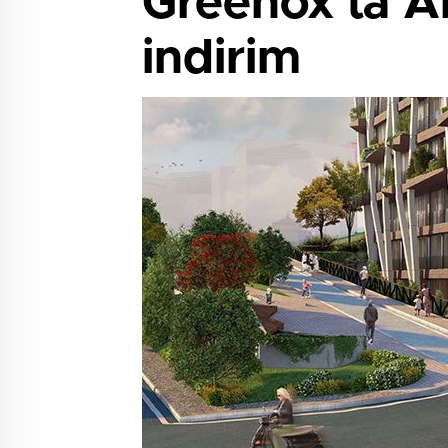
Greenox’ta A
indirim