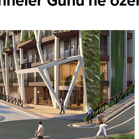
nneler Günü’ne öze