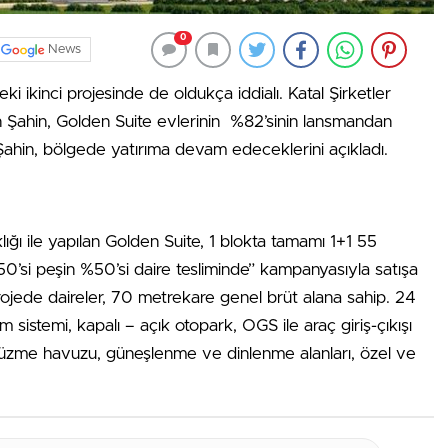
0
News
i ikinci projesinde de oldukça iddialı. Katal Şirketler
Şahin, Golden Suite evlerinin %82’sinin lansmandan
. Şahin, bölgede yatırıma devam edeceklerini açıkladı.
ığı ile yapılan Golden Suite, 1 blokta tamamı 1+1 55
50’si peşin %50’si daire tesliminde” kampanyasıyla satışa
rojede daireler, 70 metrekare genel brüt alana sahip. 24
 sistemi, kapalı – açık otopark, OGS ile araç giriş-çıkışı
 yüzme havuzu, güneşlenme ve dinlenme alanları, özel ve