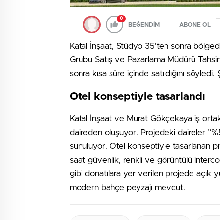
0
BEĞENDİM
ABONE OL
Katal İnşaat, Stüdyo 35’ten sonra bölgedek
Grubu Satış ve Pazarlama Müdürü Tahsin 
sonra kısa süre içinde satıldığını söyledi
Otel konseptiyle tasarlandı
Katal İnşaat ve Murat Gökçekaya iş ortakl
daireden oluşuyor. Projedeki daireler ”%
sunuluyor. Otel konseptiyle tasarlanan p
saat güvenlik, renkli ve görüntülü intercom
gibi donatılara yer verilen projede açık
modern bahçe peyzajı mevcut.