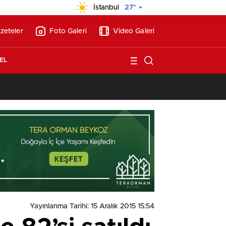
İstanbul
27°
zeteler
Foto Galeri
Video Galeri
EL
13:26
/
Vakıf Karaca Villaları’nda satılık 10 tripleks villa! 400 milyon liraya
Yayınlanma Tarihi: 15 Aralık 2015 15:54