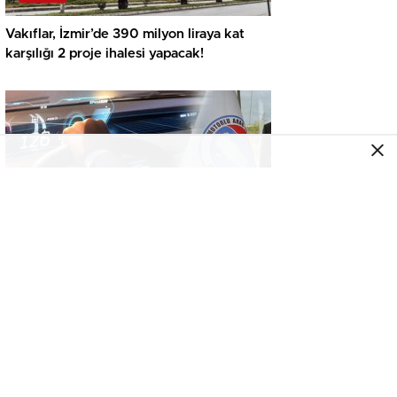
Vakıflar, İzmir’de 390 milyon liraya kat
karşılığı 2 proje ihalesi yapacak!
GENEL
İkinci el araçta yeni tehlike! Dijital kayıtları
kontrol etmeden almayın