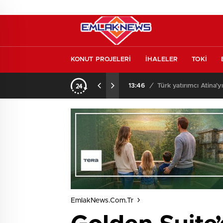
KONUT PROJELERİ
İHALELER
TOKİ
l etmeden almayın
13:46
/
Türk yatırımcı Atina’y
EmlakNews.com.tr