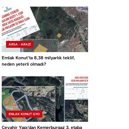
ARSA - ARAZİ
Emlak Konut’ta 8,38 milyarlık teklif,
neden yeterli olmadı?
EMLAK KONUT GYO
Cevahir Yapı’dan Kemerburgaz 3. etaba