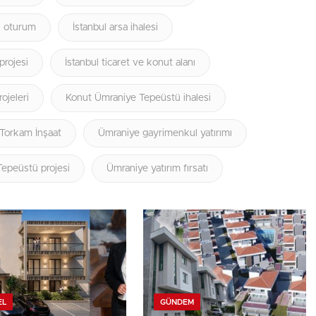
k oturum
İstanbul arsa ihalesi
projesi
İstanbul ticaret ve konut alanı
ojeleri
Konut Ümraniye Tepeüstü ihalesi
Torkam İnşaat
Ümraniye gayrimenkul yatırımı
epeüstü projesi
Ümraniye yatırım fırsatı
EL
GÜNDEM