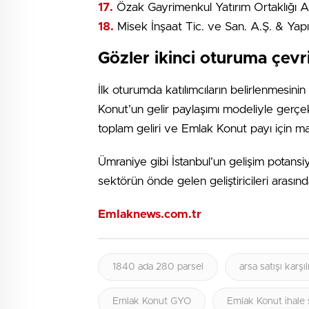
17.
Özak Gayrimenkul Yatırım Ortaklığı A
18.
Misek İnşaat Tic. ve San. A.Ş. & Yapıt
Gözler ikinci oturuma çevri
İlk oturumda katılımcıların belirlenmesini
Konut’un gelir paylaşımı modeliyle gerçekl
toplam geliri ve Emlak Konut payı için mali
Ümraniye gibi İstanbul’un gelişim potansi
sektörün önde gelen geliştiricileri arası
Emlaknews.com.tr
1840 ada 280 parsel
arsa satışı karşıl
Emlak Konut GYO
Emlak Konut ihale