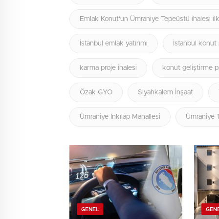
Emlak Konut'un Ümraniye Tepeüstü ihalesi il
İstanbul emlak yatırımı
İstanbul konut 
karma proje ihalesi
konut geliştirme pr
Özak GYO
Siyahkalem İnşaat
Ümraniye İnkılap Mahallesi
Ümraniye T
GENEL
GEN