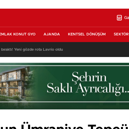
Ga
EMLAK KONUT GYO
AJANDA
KENTSEL DÖNÜŞÜM
SEKTÖR
nda satılık 10 tripleks villa! 400 milyon liraya!