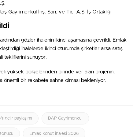
.Ş.
aş Gayrimenkul İnş. San. ve Tic. A.Ş. İş Ortaklığı
ldi
n ardından gözler ihalenin ikinci aşamasına çevrildi. Emlak
eştirdiği ihalelerde ikinci oturumda şirketler arsa satış
 tekliflerini sunuyor.
yeli yüksek bölgelerinden birinde yer alan projenin,
nda önemli bir rekabete sahne olması bekleniyor.
ığı gelir paylaşımı
DAP Gayrimenkul
 sonucu
Emlak Konut ihalesi 2026