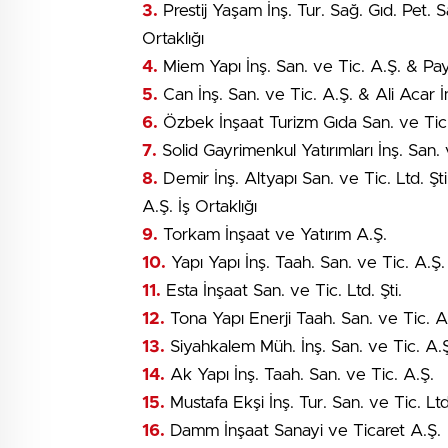
3.
Prestij Yaşam İnş. Tur. Sağ. Gıd. Pet. S
Ortaklığı
4.
Miem Yapı İnş. San. ve Tic. A.Ş. & Paye
5.
Can İnş. San. ve Tic. A.Ş. & Ali Acar İnş
6.
Özbek İnşaat Turizm Gıda San. ve Tic. 
7.
Solid Gayrimenkul Yatırımları İnş. San. 
8.
Demir İnş. Altyapı San. ve Tic. Ltd. Ş
A.Ş. İş Ortaklığı
9.
Torkam İnşaat ve Yatırım A.Ş.
10.
Yapı Yapı İnş. Taah. San. ve Tic. A.Ş.
11.
Esta İnşaat San. ve Tic. Ltd. Şti.
12.
Tona Yapı Enerji Taah. San. ve Tic. A
13.
Siyahkalem Müh. İnş. San. ve Tic. A.Ş. 
14.
Ak Yapı İnş. Taah. San. ve Tic. A.Ş.
15.
Mustafa Ekşi İnş. Tur. San. ve Tic. Ltd
16.
Damm İnşaat Sanayi ve Ticaret A.Ş.