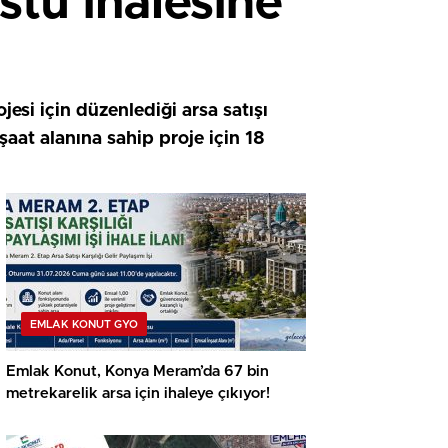
tü ihalesine
si için düzenlediği arsa satışı
şaat alanına sahip proje için 18
EMLAK KONUT GYO
Emlak Konut, Konya Meram’da 67 bin
metrekarelik arsa için ihaleye çıkıyor!