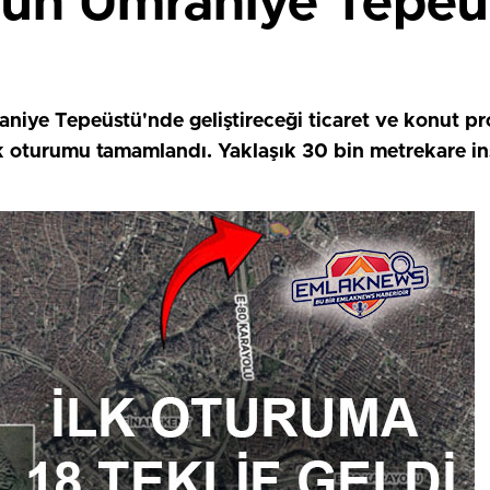
un Ümraniye Tepeüs
ye Tepeüstü'nde geliştireceği ticaret ve konut proje
 ilk oturumu tamamlandı. Yaklaşık 30 bin metrekare in