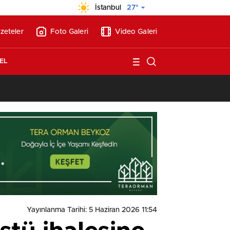
İstanbul
27°
zeteler
Foto Galeri
Video Galeri
EL
13:17
/
Vakıflar, Alanya’da 180 milyon liraya otel arsası satıyor!
Yayınlanma Tarihi: 5 Haziran 2026 11:54