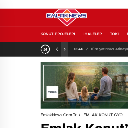
KONUT PROJELERİ
İHALELER
TOKİ
o oldu
13:26
/
Vakıf Karaca Villaları’
EmlakNews.com.tr
EMLAK KONUT GYO