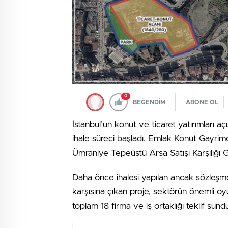
0
BEĞENDİM
ABONE OL
İstanbul’un konut ve ticaret yatırımları 
ihale süreci başladı. Emlak Konut Gayrime
Ümraniye Tepeüstü Arsa Satışı Karşılığı Geli
Daha önce ihalesi yapılan ancak sözleşme
karşısına çıkan proje, sektörün önemli oy
toplam 18 firma ve iş ortaklığı teklif sund