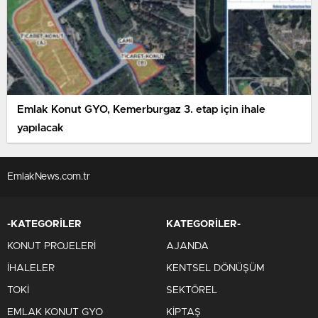
Emlak Konut GYO, Kemerburgaz 3. etap için ihale
yapılacak
EmlakNews.com.tr
-KATEGORİLER
KATEGORİLER-
KONUT PROJELERİ
AJANDA
İHALELER
KENTSEL DÖNÜŞÜM
TOKİ
SEKTÖREL
EMLAK KONUT GYO
KİPTAŞ