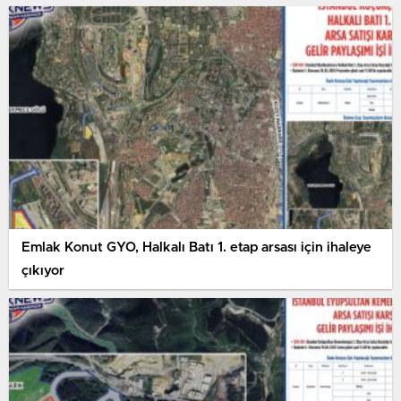
Emlak Konut GYO, Halkalı Batı 1. etap arsası için ihaleye
çıkıyor