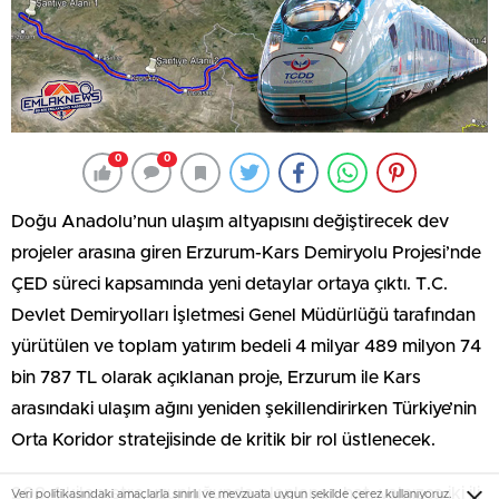
0
0
Doğu Anadolu’nun ulaşım altyapısını değiştirecek dev
projeler arasına giren Erzurum-Kars Demiryolu Projesi’nde
ÇED süreci kapsamında yeni detaylar ortaya çıktı. T.C.
Devlet Demiryolları İşletmesi Genel Müdürlüğü tarafından
yürütülen ve toplam yatırım bedeli 4 milyar 489 milyon 74
bin 787 TL olarak açıklanan proje, Erzurum ile Kars
arasındaki ulaşım ağını yeniden şekillendirirken Türkiye’nin
Orta Koridor stratejisinde de kritik bir rol üstlenecek.
208,4 kilometre uzunluğunda planlanan hat, yalnızca iki ili
Veri politikasındaki amaçlarla sınırlı ve mevzuata uygun şekilde çerez kullanıyoruz.