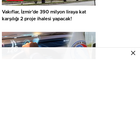
Vakıflar, İzmir’de 390 milyon liraya kat
karşılığı 2 proje ihalesi yapacak!
GENEL
İkinci el araçta yeni tehlike! Dijital kayıtları
kontrol etmeden almayın