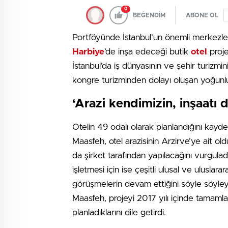
0
BEĞENDİM
ABONE OL
Portföyünde İstanbul’un önemli merkezle
Harbiye
’de inşa edeceği butik
otel
proje
İstanbul’da iş dünyasının ve şehir turizmi
kongre turizminden dolayı oluşan yoğunlu
‘Arazi kendimizin, inşaatı 
Otelin 49 odalı olarak planlandığını kayd
Maasfeh, otel arazisinin Arzirve’ye ait ol
da şirket tarafından yapılacağını vurguladı
işletmesi için ise çeşitli ulusal ve uluslarar
görüşmelerin devam ettiğini söyle söyle
Maasfeh, projeyi 2017 yılı içinde tamaml
planladıklarını dile getirdi.