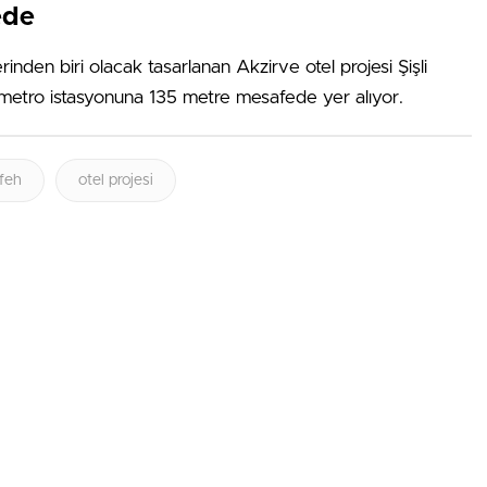
ede
nden biri olacak tasarlanan Akzirve otel projesi Şişli
 metro istasyonuna 135 metre mesafede yer alıyor.
feh
otel projesi