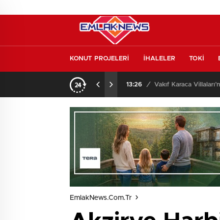
KONUT PROJELERİ
İHALELER
TOKİ
o oldu
13:26
/
Vakıf Karaca Villaları’
EmlakNews.com.tr