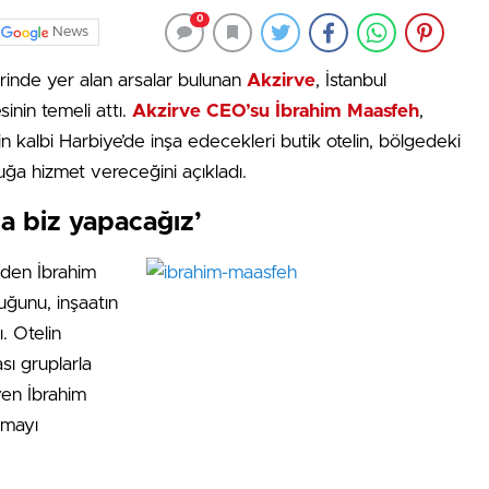
0
News
rinde yer alan arsalar bulunan
Akzirve
, İstanbul
sinin temeli attı.
Akzirve CEO’su İbrahim Maasfeh
,
nin kalbi Harbiye’de inşa edecekleri butik otelin, bölgedeki
ğa hizmet vereceğini açıkladı.
da biz yapacağız’
eden İbrahim
duğunu, inşaatın
. Otelin
ası gruplarla
yen İbrahim
amayı