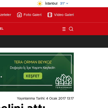
İstanbul
31°
zeteler
Foto Galeri
Video Galeri
EL
13:17
/
Vakıflar, Alanya’da 180 milyon liraya otel arsası satıyor!
Yayınlanma Tarihi: 4 Ocak 2017 13:17