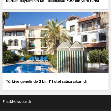
Kurban bayramının tatil bilançosu: 700 bin yerli turist
Türkiye genelinde 2 bin 111 otel satışa çıkarıldı
EmlakNews.com.tr