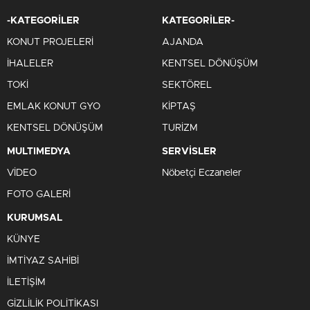
-KATEGORİLER
KATEGORİLER-
KONUT PROJELERİ
AJANDA
İHALELER
KENTSEL DÖNÜŞÜM
TOKİ
SEKTÖREL
EMLAK KONUT GYO
KİPTAŞ
KENTSEL DÖNÜŞÜM
TURİZM
MULTIMEDYA
SERVİSLER
VİDEO
Nöbetçi Eczaneler
FOTO GALERİ
KURUMSAL
KÜNYE
İMTİYAZ SAHİBİ
İLETİŞİM
GİZLİLİK POLİTİKASI