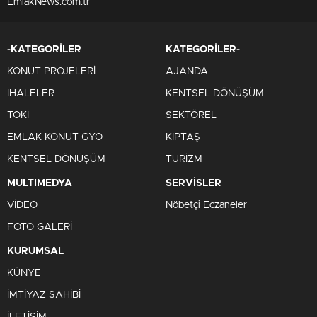
EmlakNews.com.tr
-KATEGORİLER
KATEGORİLER-
KONUT PROJELERİ
AJANDA
İHALELER
KENTSEL DÖNÜŞÜM
TOKİ
SEKTÖREL
EMLAK KONUT GYO
KİPTAŞ
KENTSEL DÖNÜŞÜM
TURİZM
MULTIMEDYA
SERVİSLER
VİDEO
Nöbetçi Eczaneler
FOTO GALERİ
KURUMSAL
KÜNYE
İMTİYAZ SAHİBİ