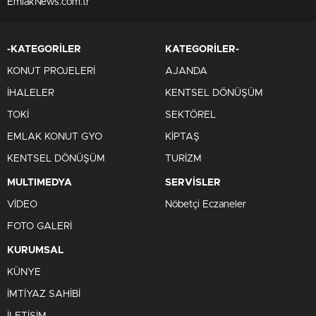
EmlakNews.com.tr
-KATEGORİLER
KATEGORİLER-
KONUT PROJELERİ
AJANDA
İHALELER
KENTSEL DÖNÜŞÜM
TOKİ
SEKTÖREL
EMLAK KONUT GYO
KİPTAŞ
KENTSEL DÖNÜŞÜM
TURİZM
MULTIMEDYA
SERVİSLER
VİDEO
Nöbetçi Eczaneler
FOTO GALERİ
KURUMSAL
KÜNYE
İMTİYAZ SAHİBİ