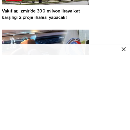
Vakıflar, İzmir’de 390 milyon liraya kat
karşılığı 2 proje ihalesi yapacak!
GENEL
İkinci el araçta yeni tehlike! Dijital kayıtları
kontrol etmeden almayın