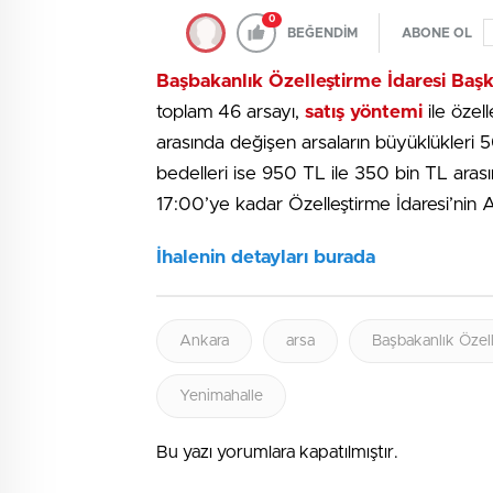
0
BEĞENDİM
ABONE OL
Başbakanlık Özelleştirme İdaresi Başk
toplam 46 arsayı,
satış yöntemi
ile özell
arasında değişen arsaların büyüklükleri 
bedelleri ise 950 TL ile 350 bin TL arasınd
17:00’ye kadar Özelleştirme İdaresi’nin An
İhalenin detayları burada
Ankara
arsa
Başbakanlık Özell
Yenimahalle
Bu yazı yorumlara kapatılmıştır.