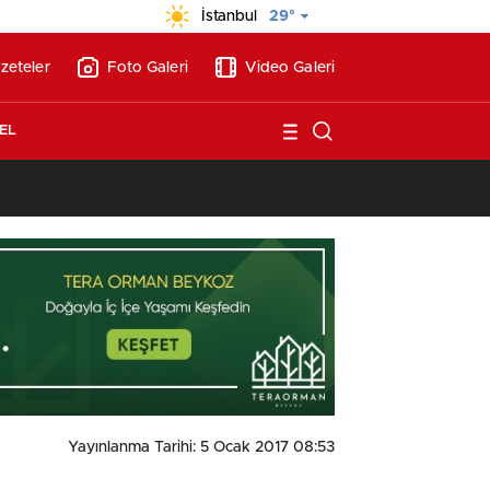
İstanbul
29°
zeteler
Foto Galeri
Video Galeri
EL
13:26
/
Vakıf Karaca Villaları’nda satılık 10 tripleks villa! 400 milyon liraya
Yayınlanma Tarihi: 5 Ocak 2017 08:53