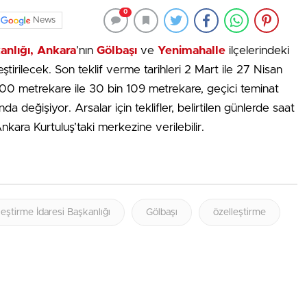
0
News
anlığı, Ankara
’nın
Gölbaşı
ve
Yenimahalle
ilçelerindeki
eştirilecek. Son teklif verme tarihleri 2 Mart ile 27 Nisan
500 metrekare ile 30 bin 109 metrekare, geçici teminat
a değişiyor. Arsalar için teklifler, belirtilen günlerde saat
kara Kurtuluş’taki merkezine verilebilir.
eştirme İdaresi Başkanlığı
Gölbaşı
özelleştirme