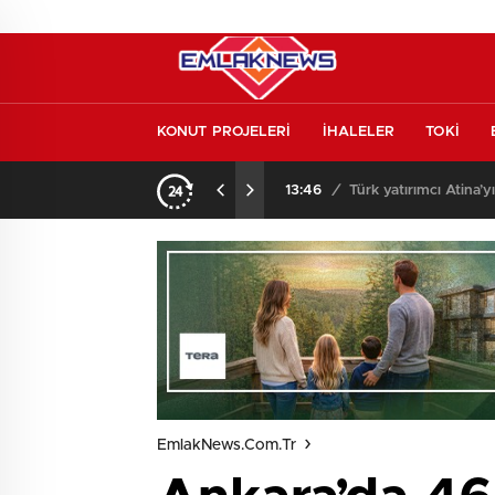
KONUT PROJELERİ
İHALELER
TOKİ
l etmeden almayın
13:46
/
Türk yatırımcı Atina’y
EmlakNews.com.tr