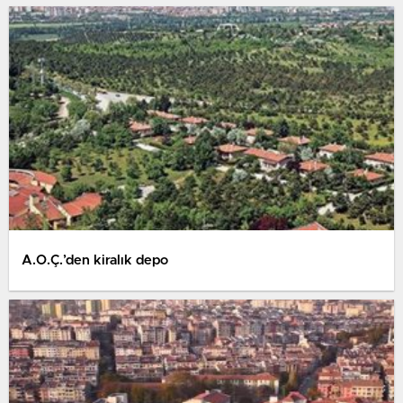
A.O.Ç.’den kiralık depo