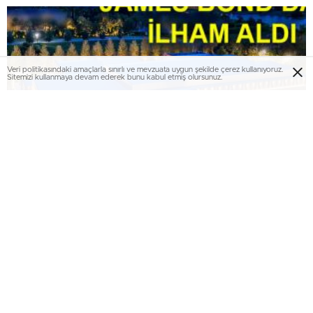
Veri politikasındaki amaçlarla sınırlı ve mevzuata uygun şekilde çerez kullanıyoruz.
Sitemizi kullanmaya devam ederek bunu kabul etmiş olursunuz.
Villa Skyfall 85 milyon dolara satışta