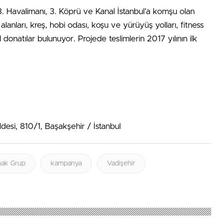
Havalimanı, 3. Köprü ve Kanal İstanbul’a komşu olan
nları, kreş, hobi odası, koşu ve yürüyüş yolları, fitness
onatılar bulunuyor. Projede teslimlerin 2017 yılının ilk
desi, 810/1, Başakşehir / İstanbul
mak Grup
kampanya
Vadişehir