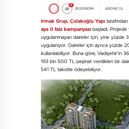
0
BEĞENDİM
ABONE OL
Irmak Grup, Çolakoğlu Yapı
tarafında
aya 0 faiz kampanyası
başladı. Projede 
uygulanmayan daireler için, yine yüzde 3
uygulanıyor. Daireler için ayrıca yüzde 
kullanılabiliyor. Buna göre, Vadişehir’in 
193 bin 500 TL peşinat verdikleri bir dair
541 TL taksitle ödeyebiliyor.