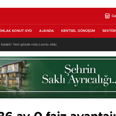
Ga
EMLAK KONUT GYO
AJANDA
KENTSEL DÖNÜŞÜM
SEKTÖR
nda satılık 10 tripleks villa! 400 milyon liraya!