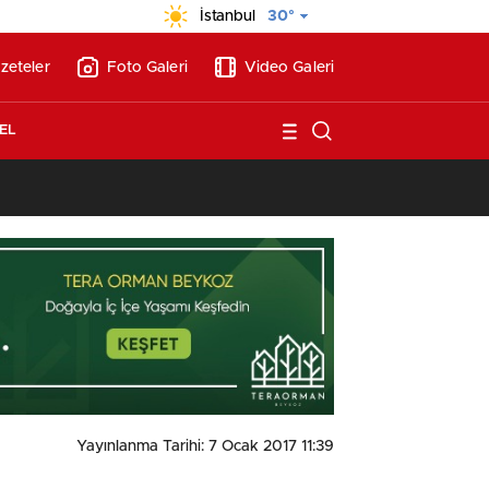
İstanbul
30°
zeteler
Foto Galeri
Video Galeri
EL
13:17
/
Vakıflar, Alanya’da 180 milyon liraya otel arsası satıyor!
Yayınlanma Tarihi: 7 Ocak 2017 11:39