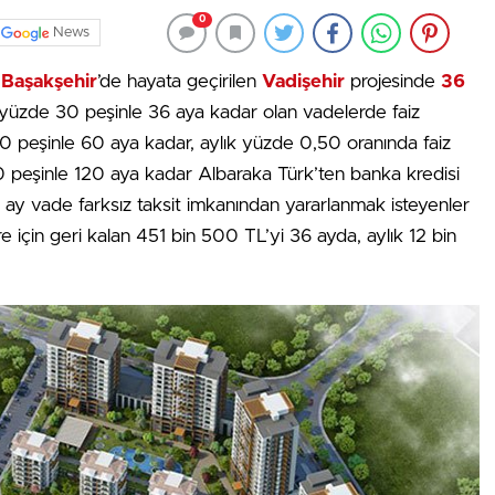
0
News
n
Başakşehir
’de hayata geçirilen
Vadişehir
projesinde
36
yüzde 30 peşinle 36 aya kadar olan vadelerde faiz
0 peşinle 60 aya kadar, aylık yüzde 0,50 oranında faiz
20 peşinle 120 aya kadar Albaraka Türk’ten banka kredisi
36 ay vade farksız taksit imkanından yararlanmak isteyenler
e için geri kalan 451 bin 500 TL’yi 36 ayda, aylık 12 bin