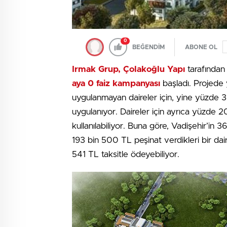
0
BEĞENDİM
ABONE OL
Irmak Grup, Çolakoğlu Yapı
tarafında
aya 0 faiz kampanyası
başladı. Projede 
uygulanmayan daireler için, yine yüzde 3
uygulanıyor. Daireler için ayrıca yüzde 
kullanılabiliyor. Buna göre, Vadişehir’in 
193 bin 500 TL peşinat verdikleri bir dair
541 TL taksitle ödeyebiliyor.