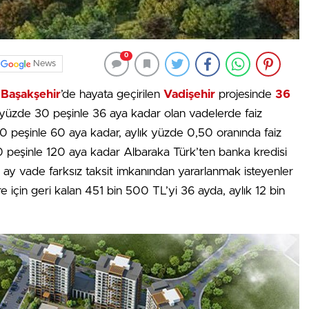
0
News
n
Başakşehir
’de hayata geçirilen
Vadişehir
projesinde
36
yüzde 30 peşinle 36 aya kadar olan vadelerde faiz
0 peşinle 60 aya kadar, aylık yüzde 0,50 oranında faiz
20 peşinle 120 aya kadar Albaraka Türk’ten banka kredisi
36 ay vade farksız taksit imkanından yararlanmak isteyenler
e için geri kalan 451 bin 500 TL’yi 36 ayda, aylık 12 bin