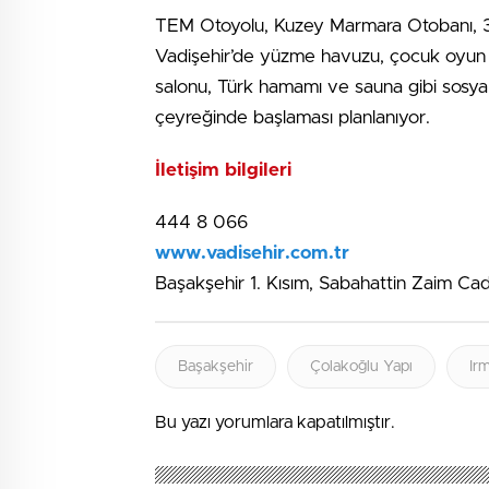
TEM Otoyolu, Kuzey Marmara Otobanı, 3. 
Vadişehir’de yüzme havuzu, çocuk oyun ala
salonu, Türk hamamı ve sauna gibi sosyal d
çeyreğinde başlaması planlanıyor.
İletişim bilgileri
444 8 066
www.vadisehir.com.tr
Başakşehir 1. Kısım, Sabahattin Zaim Cad
Başakşehir
Çolakoğlu Yapı
Ir
Bu yazı yorumlara kapatılmıştır.