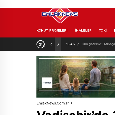
KONUT PROJELERİ
İHALELER
TOKİ
o oldu
13:26
/
Vakıf Karaca Villaları’
EmlakNews.com.tr