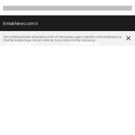
EmlakNews.com.tr
Veri politikasındaki amaçlarla sınırlı ve mevzuata uygun şekilde çerez kullanıyoruz.
Sitemizi kullanmaya devam ederek bunu kabul etmiş olursunuz.
-KATEGORİLER
KATEGORİLER-
KONUT PROJELERİ
AJANDA
İHALELER
KENTSEL DÖNÜŞÜM
TOKİ
SEKTÖREL
EMLAK KONUT GYO
KİPTAŞ
KENTSEL DÖNÜŞÜM
TURİZM
MULTIMEDYA
SERVİSLER
VİDEO
Nöbetçi Eczaneler
FOTO GALERİ
KURUMSAL