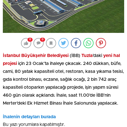
0
0
İstanbul Büyükşehir Belediyesi
(İBB)
Tuzla
’daki
yeni hal
projesi
için 23 Ocak’ta ihaleye çıkacak. 240 dükkan, büfe,
cami, 80 yatak kapasiteli otel, restoran, kasa yıkama tesisi,
gıda kontrol binası, eczane, sağlık ocağı, 2 bin 742 araç
kapasiteli otoparkın yapılacağı projede, işin yapım süresi
460 gün olarak açıklandı. İhale, saat 11.00’de İBB’nin
Merter’deki Ek Hizmet Binası İhale Salonunda yapılacak.
İhalenin detayları burada
Bu yazı yorumlara kapatılmıştır.