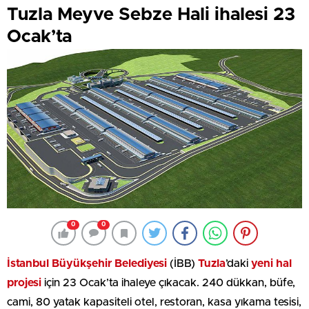
Tuzla Meyve Sebze Hali ihalesi 23
Ocak’ta
0
0
İstanbul Büyükşehir Belediyesi
(İBB)
Tuzla
’daki
yeni hal
projesi
için 23 Ocak’ta ihaleye çıkacak. 240 dükkan, büfe,
cami, 80 yatak kapasiteli otel, restoran, kasa yıkama tesisi,