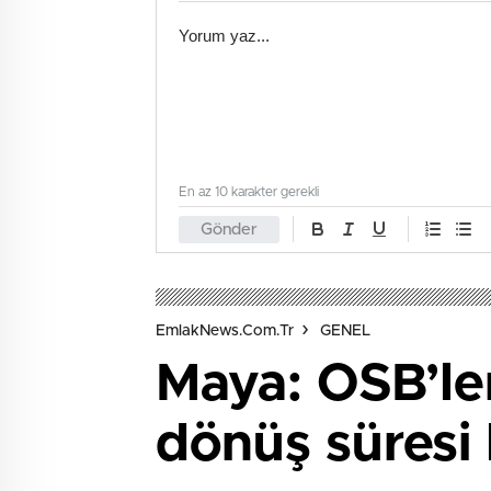
En az 10 karakter gerekli
Gönder
EmlakNews.com.tr
GENEL
Maya: OSB’ler
dönüş süresi 