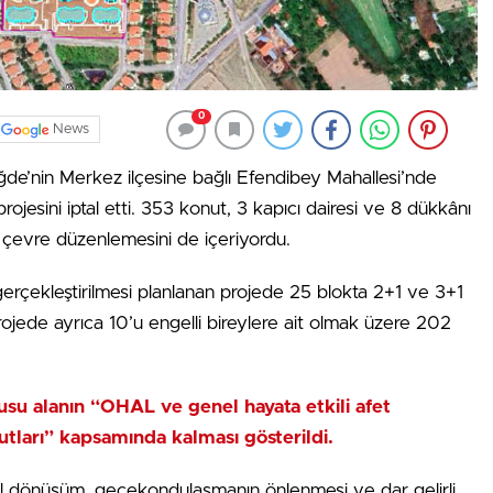
0
News
iğde’nin Merkez ilçesine bağlı Efendibey Mahallesi’nde
rojesini iptal etti. 353 konut, 3 kapıcı dairesi ve 8 dükkânı
 çevre düzenlemesini de içeriyordu.
gerçekleştirilmesi planlanan projede 25 blokta 2+1 ve 3+1
ojede ayrıca 10’u engelli bireylere ait olmak üzere 202
nusu alanın “OHAL ve genel hayata etkili afet
tları” kapsamında kalması gösterildi.
el dönüşüm, gecekondulaşmanın önlenmesi ve dar gelirli