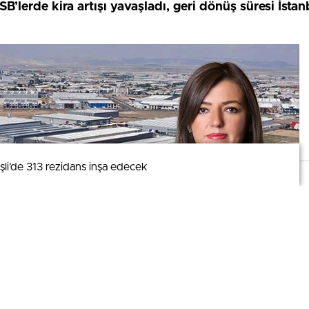
lerde kira artışı yavaşladı, geri dönüş süresi İsta
şli’de 313 rezidans inşa edecek
şli’de 313 rezidans inşa edecek
mizi kullanmaya devam ederek bunu kabul etmiş olursunuz.