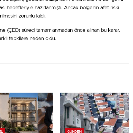
sı hedefleriyle hazırlanmıştı. Ancak bölgenin afet riski
lmesini zorunlu kıldı.
irme (ÇED) süreci tamamlanmadan önce alınan bu karar,
rklı tepkilere neden oldu.
EL
GÜNDEM