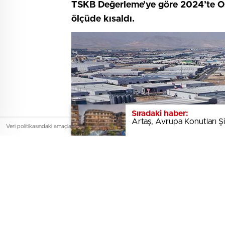
TSKB Değerleme’ye göre 2024’te OSB’
ölçüde kısaldı.
Sıradaki haber:
Sıradaki haber:
Artaş, Avrupa Konutları Şi
Artaş, Avrupa Konutları Şi
Veri politikasındaki amaçlarla sınırlı ve mevzuata uygun şekilde çerez kullanıyoruz. Site