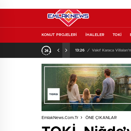
KONUT PROJELERİ
İHALELER
TOKİ
o oldu
13:26
/
Vakıf Karaca Villaları’
EmlakNews.com.tr
ÖNE ÇIKANLAR