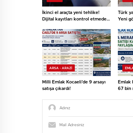
İkinci el araçta yeni tehlike!
Türk ya
Dijital kayıtları kontrol etmeden
Yeni gö
almayın
ARSA - ARAZİ
EML
Milli Emlak Kocaeli’de 9 arsayı
Emlak 
satışa çıkardı!
67 bin 
ihaleye