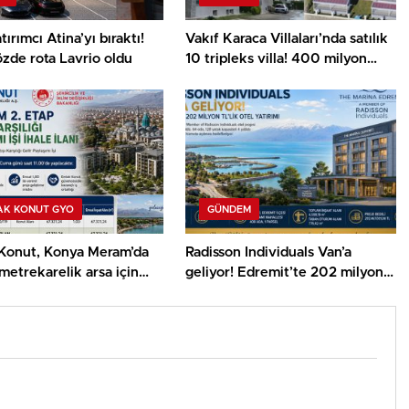
tırımcı Atina’yı bıraktı!
Vakıf Karaca Villaları’nda satılık
zde rota Lavrio oldu
10 tripleks villa! 400 milyon
liraya!
AK KONUT GYO
GÜNDEM
Konut, Konya Meram’da
Radisson Individuals Van’a
metrekarelik arsa için
geliyor! Edremit’te 202 milyon
 çıkıyor!
TL’lik otel yatırımı büyütüldü