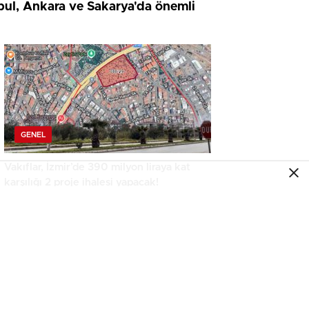
nbul, Ankara ve Sakarya'da önemli
GENEL
Vakıflar, İzmir’de 390 milyon liraya kat
karşılığı 2 proje ihalesi yapacak!
GENEL