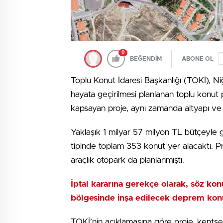
0
BEĞENDİM
ABONE OL
Toplu Konut İdaresi Başkanlığı (TOKİ), N
hayata geçirilmesi planlanan toplu konut p
kapsayan proje, aynı zamanda altyapı ve
Yaklaşık 1 milyar 57 milyon TL bütçeyle 
tipinde toplam 353 konut yer alacaktı. Pr
araçlık otopark da planlanmıştı.
İptal kararına gerekçe olarak, söz ko
bölgesinde inşa edilecek deprem konu
TOKİ’nin açıklamasına göre proje, kents