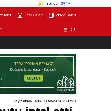
İstanbul
29°
zeteler
Foto Galeri
Video Galeri
EL
13:17
/
Vakıflar, Alanya’da 180 milyon liraya otel arsası satıyor!
Yayınlanma Tarihi: 18 Mayıs 2025 12:28