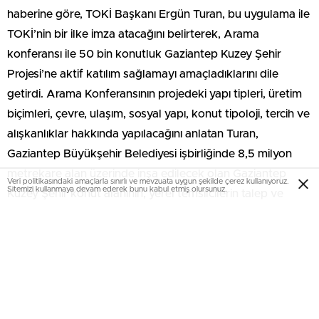
haberine göre, TOKİ Başkanı Ergün Turan, bu uygulama ile
TOKİ’nin bir ilke imza atacağını belirterek, Arama
konferansı ile 50 bin konutluk Gaziantep Kuzey Şehir
Projesi’ne aktif katılım sağlamayı amaçladıklarını dile
getirdi. Arama Konferansının projedeki yapı tipleri, üretim
biçimleri, çevre, ulaşım, sosyal yapı, konut tipoloji, tercih ve
alışkanlıklar hakkında yapılacağını anlatan Turan,
Gaziantep Büyükşehir Belediyesi işbirliğinde 8,5 milyon
metrekare alan üzerinde inşa edilecek olan Gaziantep
Veri politikasındaki amaçlarla sınırlı ve mevzuata uygun şekilde çerez kullanıyoruz.
Sitemizi kullanmaya devam ederek bunu kabul etmiş olursunuz.
Kuzey Şehir konut alanının, yerel temsilcilerin talep ve
beklentileriyle şekilleneceğini aktardı.