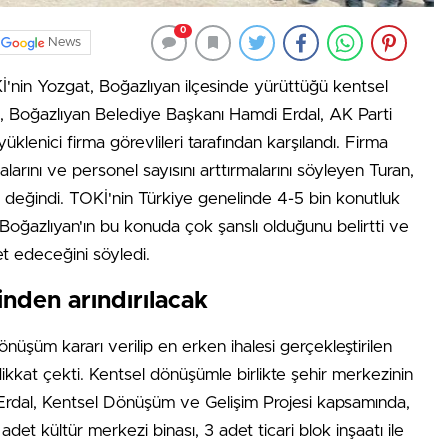
0
News
nin Yozgat, Boğazlıyan ilçesinde yürüttüğü kentsel
an, Boğazlıyan Belediye Başkanı Hamdi Erdal, AK Parti
lenici firma görevlileri tarafından karşılandı. Firma
malarını ve personel sayısını arttırmalarını söyleyen Turan,
e değindi. TOKİ'nin Türkiye genelinde 4-5 bin konutluk
Boğazlıyan'ın bu konuda çok şanslı olduğunu belirtti ve
et edeceğini söyledi.
inden arındırılacak
üşüm kararı verilip en erken ihalesi gerçekleştirilen
ikkat çekti. Kentsel dönüşümle birlikte şehir merkezinin
en Erdal, Kentsel Dönüşüm ve Gelişim Projesi kapsamında,
det kültür merkezi binası, 3 adet ticari blok inşaatı ile