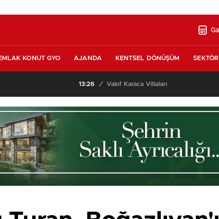
Ga
EMLAK KONUT GYO
AJANDA
KENTSEL DÖNÜŞÜM
SEKTÖR
nda satılık 10 tripleks villa! 400 milyon liraya!