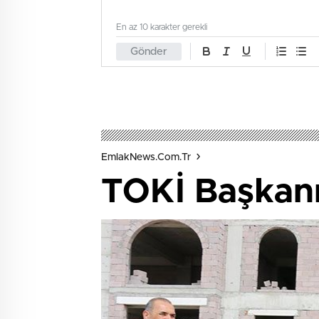
En az 10 karakter gerekli
Gönder
EmlakNews.com.tr
TOKİ Başkanı 