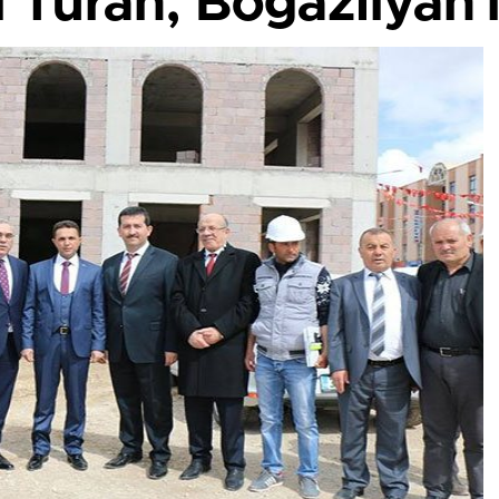
Turan, Boğazlıyan'ı