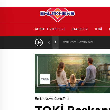
KONUT PROJELERİ
İHALELER
TOKİ
o oldu
13:26
/
Vakıf Karaca Villaları’
EmlakNews.com.tr