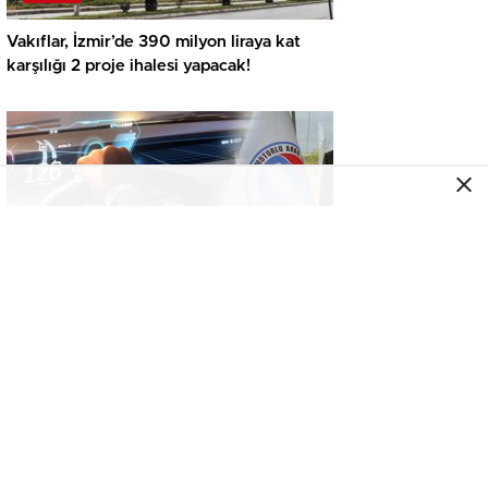
Vakıflar, İzmir’de 390 milyon liraya kat
karşılığı 2 proje ihalesi yapacak!
GENEL
İkinci el araçta yeni tehlike! Dijital kayıtları
kontrol etmeden almayın