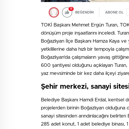
0
BEĞENDİM
ABONE OL
TOKİ Başkanı Mehmet Ergün Turan, TOKİ'
dönüşüm proje inşaatlarını inceledi. Tur
Boğazlıyan İlçe Başkanı Hamza Kaya ve yük
yetkililerine daha hızlı bir tempoyla çalış
Boğazlıyan'da çalışmaların yavaş gittiğin
600 şantiyesi olduğunu açıklayan Turan, 
yaz mevsiminde bir kez daha ilçeyi ziyar
Şehir merkezi, sanayi sites
Belediye Başkanı Hamdi Erdal, kentsel dön
projelerden birinin Boğazlıyan olduğuna d
sanayi sitesinden arındırılacağını belirt
285 adet konut, 1 adet belediye binası, 1 a