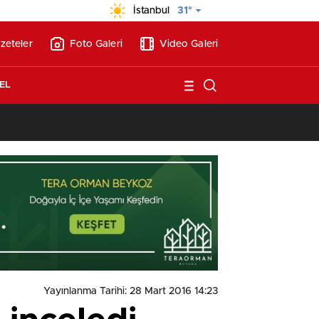
İstanbul
31°
zeteler
Foto Galeri
Video Galeri
EL
13:17
/
Vakıflar, Alanya’da 180 milyon liraya otel arsası satıyor!
Yayınlanma Tarihi: 28 Mart 2016 14:23