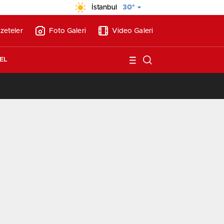
İstanbul
30°
zeteler
Foto Galeri
Video Galeri
EL
/
BAE’nin ilk YHT’sini Kalyon İnşaat yapacak