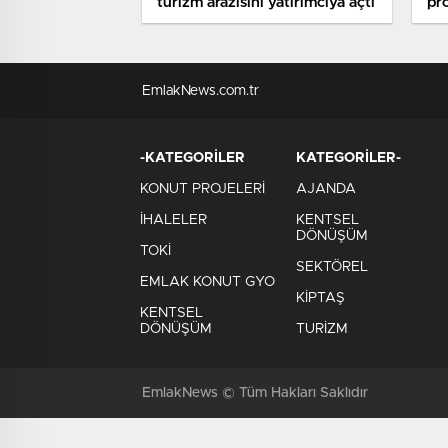
turizm arazisini yatırımcıya açtı
pro
EmlakNews.com.tr
-KATEGORİLER
KATEGORİLER-
KONUT PROJELERİ
AJANDA
İHALELER
KENTSEL
DÖNÜŞÜM
TOKİ
SEKTÖREL
EMLAK KONUT GYO
KİPTAŞ
KENTSEL
DÖNÜŞÜM
TURİZM
EmlakNews © Tüm Hakları Saklıdır