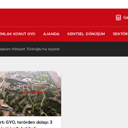
Ga
EMLAK KONUT GYO
AJANDA
KENTSEL DÖNÜŞÜM
SEKTÖR
şkanı Hidayet Türkoğlu’na ziyaret
13:17
rtı GYO, terörden dolayı 3