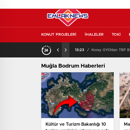
KONUT PROJELERİ
İHALELER
TOKİ
Konut piyasasında yeni denge! İlk el satışlar yükseliyor, fırsat kapısı aralanıyor!
13:23
/
Koray GYO’dan TBF Ba
Muğla Bodrum Haberleri
Kültür ve Turizm Bakanlığı 10
Ma