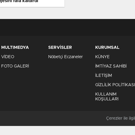
jesini rafa kaldırdı
MULTIMEDYA
SERVİSLER
KURUMSAL
VİDEO
Nöbetçi Eczaneler
KÜNYE
FOTO GALERİ
İMTİYAZ SAHİBİ
İLETİŞİM
GİZLİLİK POLİTİKASI
KULLANIM
KOŞULLARI
Çerezler ile ilgil