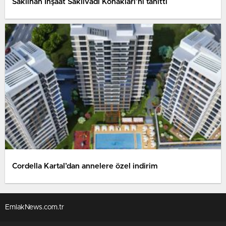
Saklıhan İnşaat Saklıvadi Konakları’nı tanıttı
Cordella Kartal’dan annelere özel indirim
EmlakNews.com.tr