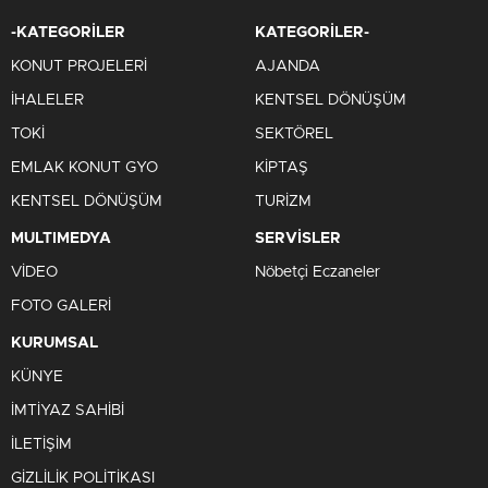
-KATEGORİLER
KATEGORİLER-
KONUT PROJELERİ
AJANDA
İHALELER
KENTSEL DÖNÜŞÜM
TOKİ
SEKTÖREL
EMLAK KONUT GYO
KİPTAŞ
KENTSEL DÖNÜŞÜM
TURİZM
MULTIMEDYA
SERVİSLER
VİDEO
Nöbetçi Eczaneler
FOTO GALERİ
KURUMSAL
KÜNYE
İMTİYAZ SAHİBİ
İLETİŞİM
GİZLİLİK POLİTİKASI