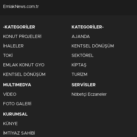
EmlakNews.com.tr
-KATEGORİLER
KATEGORİLER-
KONUT PROJELERİ
AJANDA
İHALELER
KENTSEL DÖNÜŞÜM
TOKİ
SEKTÖREL
EMLAK KONUT GYO
KİPTAŞ
KENTSEL DÖNÜŞÜM
TURİZM
MULTIMEDYA
SERVİSLER
VİDEO
Nöbetçi Eczaneler
FOTO GALERİ
KURUMSAL
KÜNYE
İMTİYAZ SAHİBİ