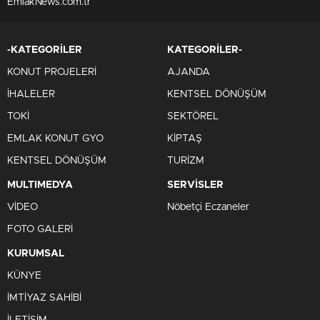
EmlakNews.com.tr
-KATEGORİLER
KATEGORİLER-
KONUT PROJELERİ
AJANDA
İHALELER
KENTSEL DÖNÜŞÜM
TOKİ
SEKTÖREL
EMLAK KONUT GYO
KİPTAŞ
KENTSEL DÖNÜŞÜM
TURİZM
MULTIMEDYA
SERVİSLER
VİDEO
Nöbetçi Eczaneler
FOTO GALERİ
KURUMSAL
KÜNYE
İMTİYAZ SAHİBİ