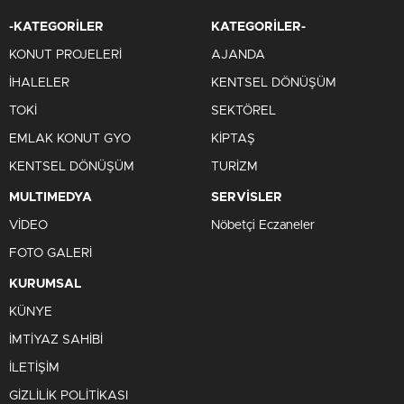
-KATEGORİLER
KATEGORİLER-
KONUT PROJELERİ
AJANDA
İHALELER
KENTSEL DÖNÜŞÜM
TOKİ
SEKTÖREL
EMLAK KONUT GYO
KİPTAŞ
KENTSEL DÖNÜŞÜM
TURİZM
MULTIMEDYA
SERVİSLER
VİDEO
Nöbetçi Eczaneler
FOTO GALERİ
KURUMSAL
KÜNYE
İMTİYAZ SAHİBİ
İLETİŞİM
GİZLİLİK POLİTİKASI