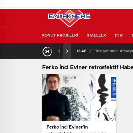
KONUT PROJELERİ
İHALELER
TOKİ
kontrol etmeden almayın
13:46
/
Türk yatırımcı Atina’y
Ferko İnci Eviner retrosfektif Habe
Ferko İnci Eviner’in