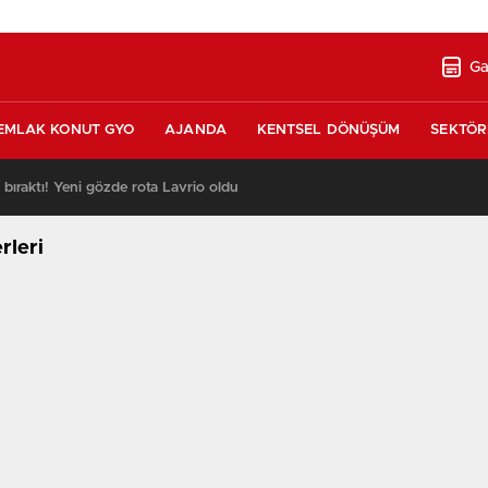
Ga
EMLAK KONUT GYO
AJANDA
KENTSEL DÖNÜŞÜM
SEKTÖR
ı bıraktı! Yeni gözde rota Lavrio oldu
13:26
rleri