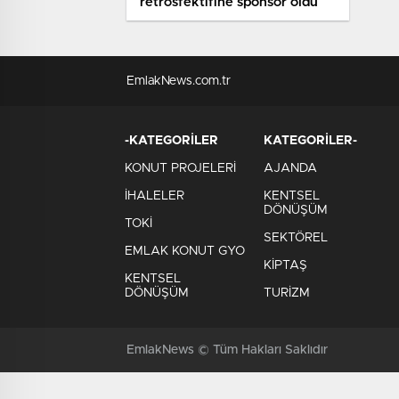
retrosfektifine sponsor oldu
EmlakNews.com.tr
-KATEGORİLER
KATEGORİLER-
KONUT PROJELERİ
AJANDA
İHALELER
KENTSEL
DÖNÜŞÜM
TOKİ
SEKTÖREL
EMLAK KONUT GYO
KİPTAŞ
KENTSEL
DÖNÜŞÜM
TURİZM
EmlakNews © Tüm Hakları Saklıdır