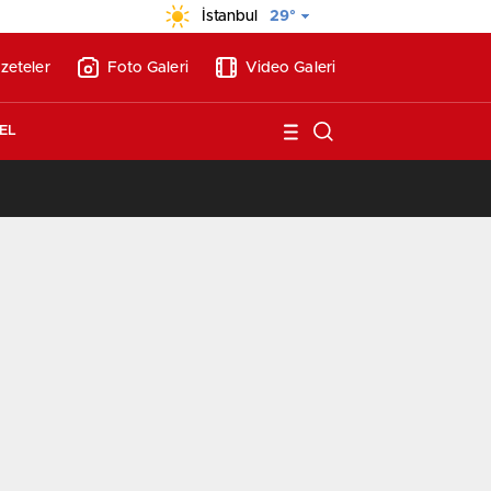
İstanbul
29°
zeteler
Foto Galeri
Video Galeri
EL
/
Vakıf Karaca Villaları’nda satılık 10 tripleks villa! 400 milyon liraya!