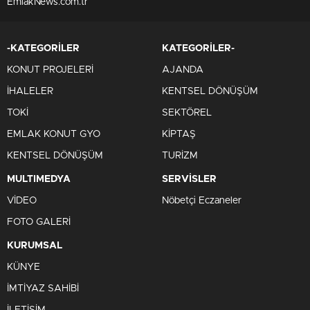
EmlakNews.com.tr
-KATEGORİLER
KATEGORİLER-
KONUT PROJELERİ
AJANDA
İHALELER
KENTSEL DÖNÜŞÜM
TOKİ
SEKTÖREL
EMLAK KONUT GYO
KİPTAŞ
KENTSEL DÖNÜŞÜM
TURİZM
MULTIMEDYA
SERVİSLER
VİDEO
Nöbetçi Eczaneler
FOTO GALERİ
KURUMSAL
KÜNYE
İMTİYAZ SAHİBİ