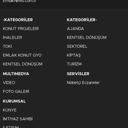
EmlakNews.com.tr
-KATEGORİLER
KATEGORİLER-
KONUT PROJELERİ
AJANDA
İHALELER
KENTSEL DÖNÜŞÜM
TOKİ
SEKTÖREL
EMLAK KONUT GYO
KİPTAŞ
KENTSEL DÖNÜŞÜM
TURİZM
MULTIMEDYA
SERVİSLER
VİDEO
Nöbetçi Eczaneler
FOTO GALERİ
KURUMSAL
KÜNYE
İMTİYAZ SAHİBİ