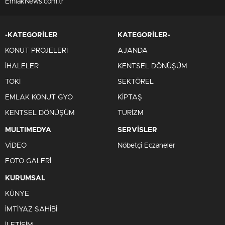
EmlakNews.com.tr
-KATEGORİLER
KATEGORİLER-
KONUT PROJELERİ
AJANDA
İHALELER
KENTSEL DÖNÜŞÜM
TOKİ
SEKTÖREL
EMLAK KONUT GYO
KİPTAŞ
KENTSEL DÖNÜŞÜM
TURİZM
MULTIMEDYA
SERVİSLER
VİDEO
Nöbetçi Eczaneler
FOTO GALERİ
KURUMSAL
KÜNYE
İMTİYAZ SAHİBİ