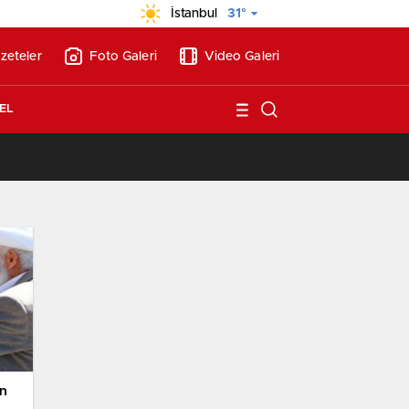
İstanbul
31°
zeteler
Foto Galeri
Video Galeri
EL
/
Vakıflar, İzmir’de 390 milyon liraya kat karşılığı 2 proje ihalesi yapacak!
un