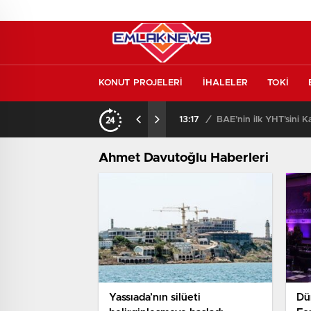
KONUT PROJELERİ
İHALELER
TOKİ
a ziyaret
13:17
/
BAE’nin ilk YHT’sini K
Ahmet Davutoğlu Haberleri
Yassıada’nın silüeti
Dü