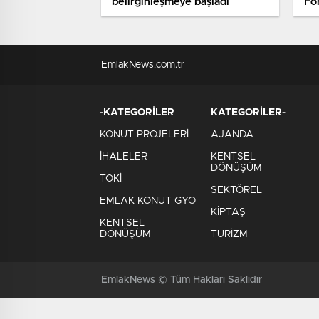
belirginleşmeye başladı
For
EmlakNews.com.tr
-KATEGORİLER
KATEGORİLER-
KONUT PROJELERİ
AJANDA
İHALELER
KENTSEL
DÖNÜŞÜM
TOKİ
SEKTÖREL
EMLAK KONUT GYO
KİPTAŞ
KENTSEL
DÖNÜŞÜM
TURİZM
EmlakNews © Tüm Hakları Saklıdır