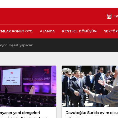
Ga
EMLAK KONUT GYO
AJANDA
KENTSEL DÖNÜŞÜM
SEKTÖR
alyon İnşaat yapacak
14:41
nyanın yeni dengeleri
Davutoğlu: Sur’da evim ols