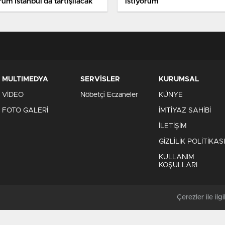
um İstanbul’da tartışılacak
istiyorum
MULTIMEDYA
SERVİSLER
KURUMSAL
VİDEO
Nöbetçi Eczaneler
KÜNYE
FOTO GALERİ
İMTİYAZ SAHİBİ
İLETİŞİM
GİZLİLİK POLİTİKASI
KULLANIM
KOŞULLARI
Çerezler ile ilgil