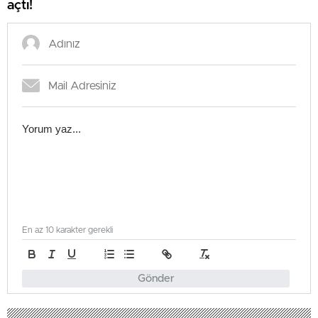
açtı!
En az 10 karakter gerekli
Gönder