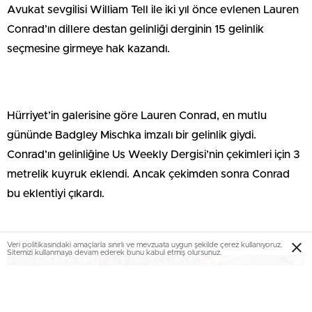
Avukat sevgilisi William Tell ile iki yıl önce evlenen Lauren
Conrad’ın dillere destan gelinliği derginin 15 gelinlik
seçmesine girmeye hak kazandı.
Hürriyet’in galerisine göre Lauren Conrad, en mutlu
gününde Badgley Mischka imzalı bir gelinlik giydi.
Conrad’ın gelinliğine Us Weekly Dergisi’nin çekimleri için 3
metrelik kuyruk eklendi. Ancak çekimden sonra Conrad
bu eklentiyi çıkardı.
Veri politikasındaki amaçlarla sınırlı ve mevzuata uygun şekilde çerez kullanıyoruz.
Sitemizi kullanmaya devam ederek bunu kabul etmiş olursunuz.