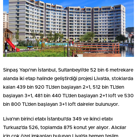
Sinpaş Yapı’nın İstanbul, Sultanbeyli’de 52 bin 6 metrekare
alanda iki etap halinde geliştirdiği projesi Liva’da, stoklarda
kalan 439 bin 920 TL’den başlayan 2+1, 512 bin TL’den
başlayan 3+1, 481 bin 440 TL’den başlayan 2+1 loft ve 530
bin 800 TL’den başlayan 3+1 loft daireler bulunuyor.
Liva’nın birinci etabı İstanbul’da 349 ve ikinci etabı
Turkuaz’da 526, toplamda 875 konut yer alıyor. Alıcılar
için çok özel imkanları bulunan Liva’da hemen teslim