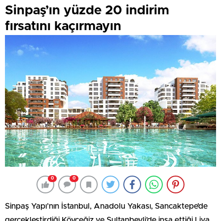
Sinpaş’ın yüzde 20 indirim
fırsatını kaçırmayın
0
0
Sinpaş Yapı’nın İstanbul, Anadolu Yakası, Sancaktepe’de
gerçekleştirdiği Köyceğiz ve Sultanbeyli’de inşa ettiği Liva