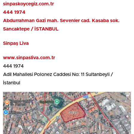
sinpaskoycegiz.com.tr
444 1974
Abdurrahman Gazi mah. Sevenler cad. Kasaba sok.
Sancaktepe / İSTANBUL
Sinpaş Liva
www.sinpasliva.com.tr
444 1974
Adil Mahallesi Polonez Caddesi No: 11 Sultanbeyli /
İstanbul