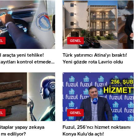
EL
GENEL
el araçta yeni tehlike!
Türk yatırımcı Atina’yı bıraktı!
 kayıtları kontrol etmeden
Yeni gözde rota Lavrio oldu
n
EL
GENEL
itaplar yapay zekaya
Fuzul, 256’ncı hizmet noktasını
mı ediliyor?
Konya Kulu’da açtı!