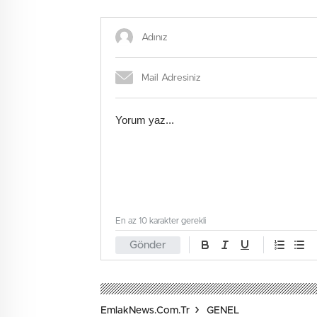
En az 10 karakter gerekli
Gönder
EmlakNews.com.tr
GENEL