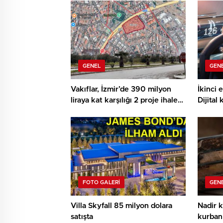
GENEL
GEN
Vakıflar, İzmir’de 390 milyon
İkinci 
liraya kat karşılığı 2 proje ihalesi
Dijital
yapacak!
almayı
FOTO GALERİ
GEN
Villa Skyfall 85 milyon dolara
Nadir k
satışta
kurban 