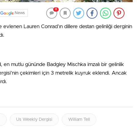
0
News
nce evlenen Lauren Conrad’ın dillere destan gelinliği derginin
ı.
d, en mutlu gününde Badgley Mischka imzalı bir gelinlik
rgisi’nin çekimleri için 3 metrelik kuyruk eklendi. Ancak
rdı.
k
Us Weekly Dergisi
William Tell