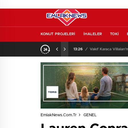
KONUT PROJELERİ
İHALELER
TOKİ
o oldu
13:26
/
Vakıf Karaca Villaları’
EmlakNews.com.tr
GENEL