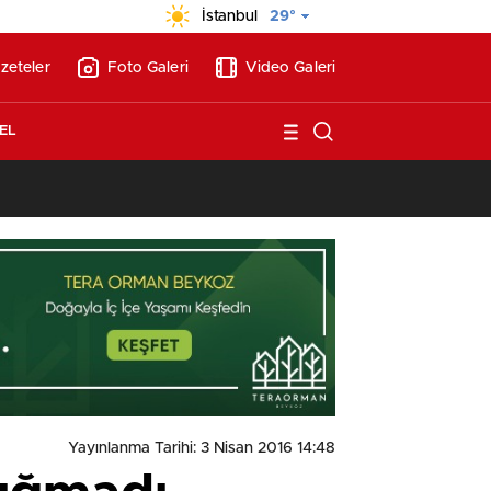
İstanbul
29°
zeteler
Foto Galeri
Video Galeri
EL
13:17
/
Vakıflar, Alanya’da 180 milyon liraya otel arsası satıyor!
Yayınlanma Tarihi: 3 Nisan 2016 14:48