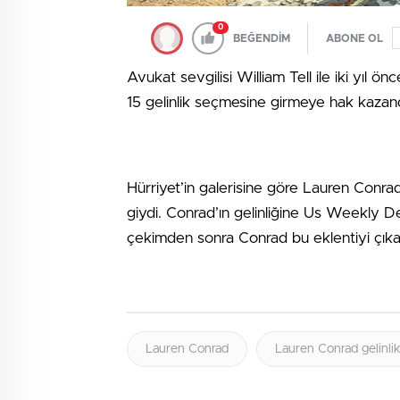
0
BEĞENDİM
ABONE OL
Avukat sevgilisi William Tell ile iki yıl ö
15 gelinlik seçmesine girmeye hak kazand
Hürriyet’in galerisine göre Lauren Conra
giydi. Conrad’ın gelinliğine Us Weekly De
çekimden sonra Conrad bu eklentiyi çıka
Lauren Conrad
Lauren Conrad gelinli