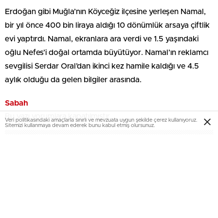
Erdoğan gibi Muğla’nın Köyceğiz ilçesine yerleşen Namal,
bir yıl önce 400 bin liraya aldığı 10 dönümlük arsaya çiftlik
evi yaptırdı. Namal, ekranlara ara verdi ve 1.5 yaşındaki
oğlu Nefes’i doğal ortamda büyütüyor. Namal’ın reklamcı
sevgilisi Serdar Oral’dan ikinci kez hamile kaldığı ve 4.5
aylık olduğu da gelen bilgiler arasında.
Sabah
Bu yazı yorumlara kapatılmıştır.
Veri politikasındaki amaçlarla sınırlı ve mevzuata uygun şekilde çerez kullanıyoruz.
Sitemizi kullanmaya devam ederek bunu kabul etmiş olursunuz.
EmlakNews.com.tr
-KATEGORİLER
KATEGORİLER-
KONUT PROJELERİ
AJANDA