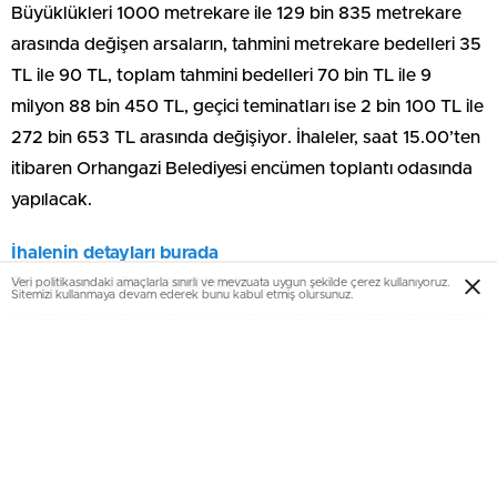
Büyüklükleri 1000 metrekare ile 129 bin 835 metrekare
arasında değişen arsaların, tahmini metrekare bedelleri 35
TL ile 90 TL, toplam tahmini bedelleri 70 bin TL ile 9
milyon 88 bin 450 TL, geçici teminatları ise 2 bin 100 TL ile
272 bin 653 TL arasında değişiyor. İhaleler, saat 15.00’ten
itibaren Orhangazi Belediyesi encümen toplantı odasında
yapılacak.
İhalenin detayları burada
Bu yazı yorumlara kapatılmıştır.
Veri politikasındaki amaçlarla sınırlı ve mevzuata uygun şekilde çerez kullanıyoruz.
Sitemizi kullanmaya devam ederek bunu kabul etmiş olursunuz.
EmlakNews.com.tr
-KATEGORİLER
KATEGORİLER-
KONUT PROJELERİ
AJANDA