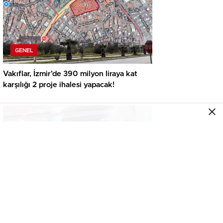
GENEL
Vakıflar, İzmir’de 390 milyon liraya kat
karşılığı 2 proje ihalesi yapacak!
GENEL
İkinci el araçta yeni tehlike! Dijital kayıtları
kontrol etmeden almayın