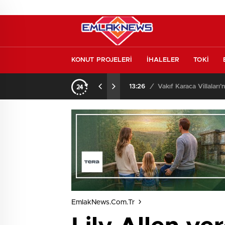
KONUT PROJELERİ
İHALELER
TOKİ
o oldu
13:26
/
Vakıf Karaca Villaları’
EmlakNews.com.tr