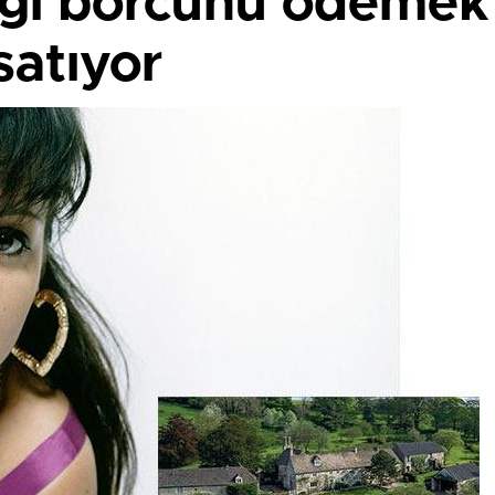
rgi borcunu ödemek 
satıyor