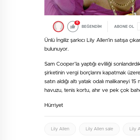
0
BEĞENDİM
ABONE OL
Ünlü İngiliz şarkıcı Lily Allen’in satışa çık
bulunuyor.
Sam Cooper’la yaptığı evliliği sonlandırd
şirketinin vergi borçlarını kapatmak üzere
satın aldığı altı yatak odalı malikaneyi 1
havuzu, tenis kortu, ahır ve pek çok bahç
Hürriyet
Lily Allen
Lily Allen sale
Lily 