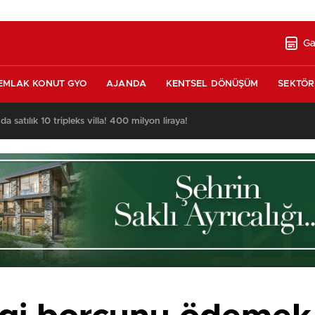
Ga
EMLAK KONUT GYO
AJANDA
KENTSEL DÖNÜŞÜM
SEKTÖR
nda satılık 10 tripleks villa! 400 milyon liraya!