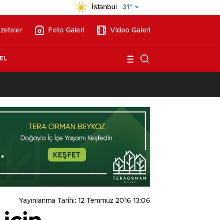
İstanbul
31°
zeteler
Foto Galeri
Video Galeri
EL
13:17
/
Vakıflar, Alanya’da 180 milyon liraya otel arsası satıyor!
Yayınlanma Tarihi: 12 Temmuz 2016 13:06