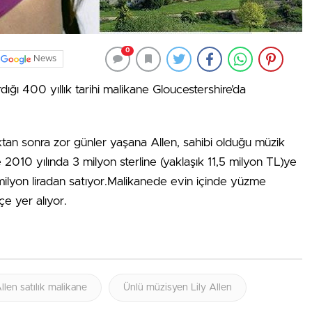
0
News
ardığı 400 yıllık tarihi malikane Gloucestershire’da
ıktan sonra zor günler yaşana Allen, sahibi olduğu müzik
 2010 yılında 3 milyon sterline (yaklaşık 11,5 milyon TL)ye
5 milyon liradan satıyor.Malikanede evin içinde yüzme
e yer alıyor.
Allen satılık malikane
Ünlü müzisyen Lily Allen