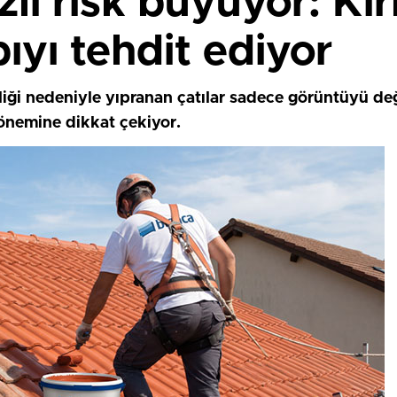
zli risk büyüyor: Ki
pıyı tehdit ediyor
iği nedeniyle yıpranan çatılar sadece görüntüyü değ
nemine dikkat çekiyor.