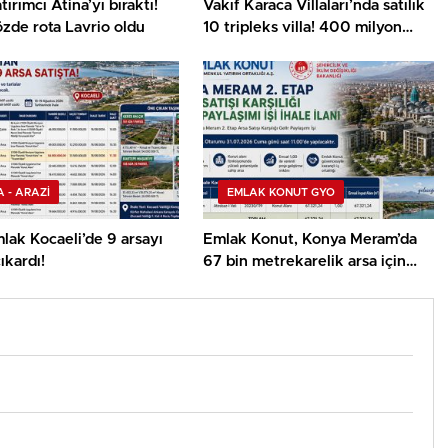
tırımcı Atina’yı bıraktı!
Vakıf Karaca Villaları’nda satılık
zde rota Lavrio oldu
10 tripleks villa! 400 milyon
liraya!
 - ARAZİ
EMLAK KONUT GYO
mlak Kocaeli’de 9 arsayı
Emlak Konut, Konya Meram’da
ıkardı!
67 bin metrekarelik arsa için
ihaleye çıkıyor!