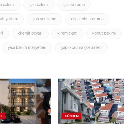
a bakımı
çatı bakımı
çatı koruma
atı yalıtımı
çatı yenileme
dış cephe koruma
ri
kiremit boyası
kiremit çatı
konut bakımı
yapı bakım maliyetleri
yapı koruma çözümleri
EL
GÜNDEM