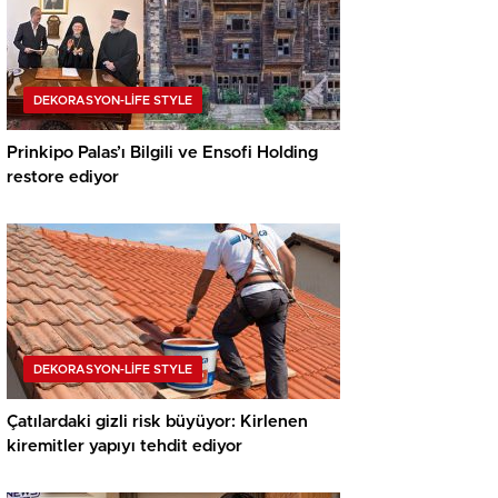
DEKORASYON-LİFE STYLE
Prinkipo Palas’ı Bilgili ve Ensofi Holding
restore ediyor
DEKORASYON-LİFE STYLE
Çatılardaki gizli risk büyüyor: Kirlenen
kiremitler yapıyı tehdit ediyor