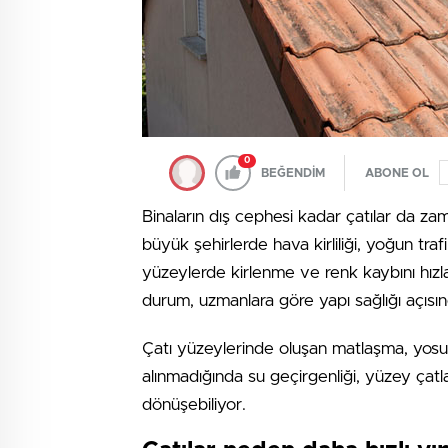
0
BEĞENDİM
ABONE OL
Binaların dış cephesi kadar çatılar da zam
büyük şehirlerde hava kirliliği, yoğun tra
yüzeylerde kirlenme ve renk kaybını hızlan
durum, uzmanlara göre yapı sağlığı açısın
Çatı yüzeylerinde oluşan matlaşma, yosu
alınmadığında su geçirgenliği, yüzey çatl
dönüşebiliyor.