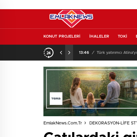
KONUT PROJELERİ
İHALELER
TOKİ
l etmeden almayın
13:46
/
Türk yatırımcı Atina’y
EmlakNews.com.tr
DEKORASYON-LİFE ST