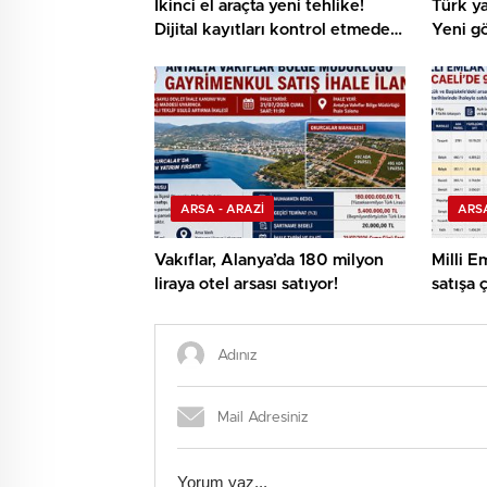
İkinci el araçta yeni tehlike!
Türk ya
Dijital kayıtları kontrol etmeden
Yeni gö
almayın
ARSA - ARAZİ
ARSA
Vakıflar, Alanya’da 180 milyon
Milli E
liraya otel arsası satıyor!
satışa ç