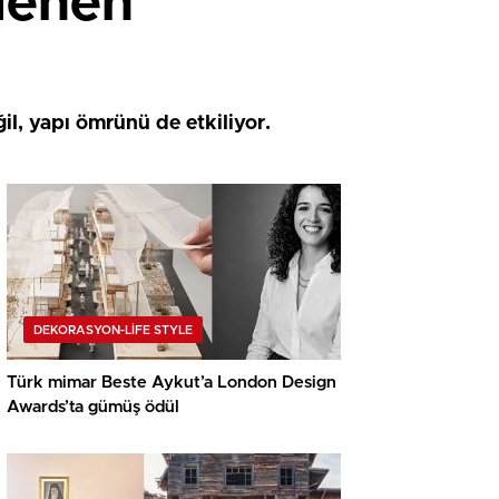
rlenen
il, yapı ömrünü de etkiliyor.
DEKORASYON-LİFE STYLE
Türk mimar Beste Aykut’a London Design
Awards’ta gümüş ödül