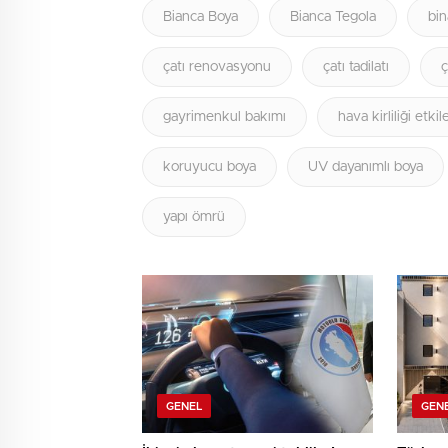
Bianca Boya
Bianca Tegola
bin
çatı renovasyonu
çatı tadilatı
ç
gayrimenkul bakımı
hava kirliliği etkile
koruyucu boya
UV dayanımlı boya
yapı ömrü
GENEL
GEN