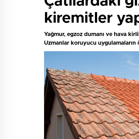
Çatılardaki gi
kiremitler ya
Yağmur, egzoz dumanı ve hava kirlil
Uzmanlar koruyucu uygulamaların ö