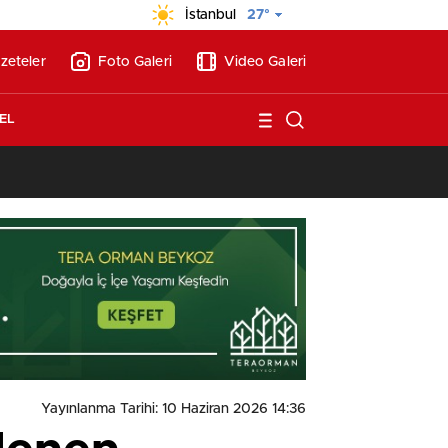
İstanbul
27°
zeteler
Foto Galeri
Video Galeri
EL
13:26
/
Vakıf Karaca Villaları’nda satılık 10 tripleks villa! 400 milyon liraya
Yayınlanma Tarihi: 10 Haziran 2026 14:36