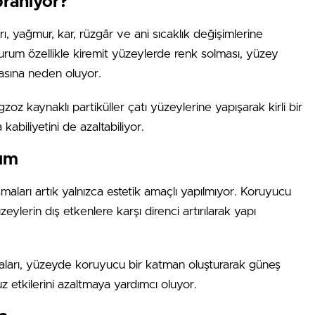
pranıyor?
rı, yağmur, kar, rüzgâr ve ani sıcaklık değişimlerine
durum özellikle kiremit yüzeylerde renk solması, yüzey
asına neden oluyor.
zoz kaynaklı partiküller çatı yüzeylerine yapışarak kirli bir
abiliyetini de azaltabiliyor.
şım
maları artık yalnızca estetik amaçlı yapılmıyor. Koruyucu
lerin dış etkenlere karşı direnci artırılarak yapı
yaları, yüzeyde koruyucu bir katman oluşturarak güneş
suz etkilerini azaltmaya yardımcı oluyor.