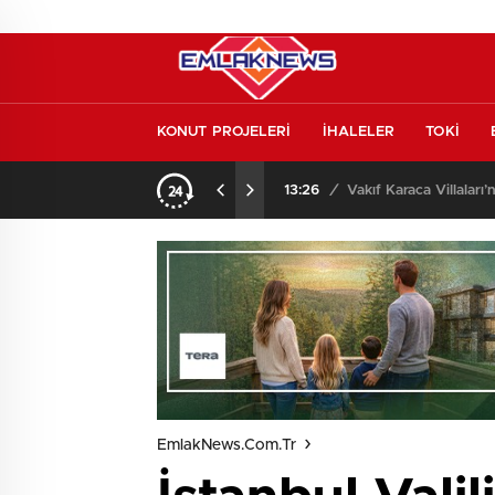
KONUT PROJELERİ
İHALELER
TOKİ
o oldu
13:26
/
Vakıf Karaca Villaları’
EmlakNews.com.tr