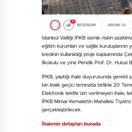
0
BEĞENDİM
ABONE OL
İstanbul Valiliği İPKB sismik riskin azaltı
eğitim kurumları ve sağlık kuruluşlarını
kredinin kullanıldığı proje kapsamında Ç
İlkokulu ve yine Pendik Prof. Dr. Hulusi
İPKB, yaptığı ihale duyurusunda gerekli şa
bin liralık geçici teminatla birlikte 20 T
Elektronik teklife izin verilmeyen ihale, t
İPKB Mimar Kemalettin Mahallesi Tiyatro
gerçekleştirilecek.
İhalenin detayları burada