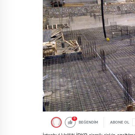
0
BEĞENDİM
ABONE OL