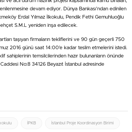
lması ve acil durum hazırlık projesi kapsamında kamu binaları,
n yenilenmesine devam ediyor. Dünya Bankası’ndan edinilen
ekmeköy Erdal Yılmaz İlkokulu, Pendik Fethi Gemuhluoğlu
 Behçet S.M.L yeniden inşa edilecek.
rtları taşıyan firmaların tekliflerini ve 90 gün geçerli 750
emmuz 2016 günü saat 14:00’e kadar teslim etmelerini istedi.
eklif sahiplerinin temsilcilerinden hazır bulunanların önünde
 Caddesi No:8 34126 Beyazıt İstanbul adresinde
kokulu
İPKB
İstanbul Proje Koordinasyon Birimi