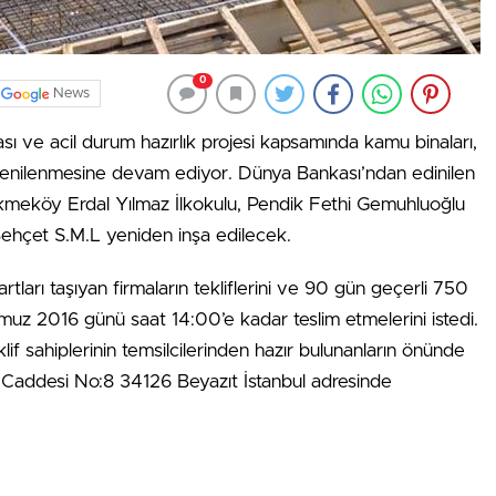
0
News
lması ve acil durum hazırlık projesi kapsamında kamu binaları,
n yenilenmesine devam ediyor. Dünya Bankası’ndan edinilen
ekmeköy Erdal Yılmaz İlkokulu, Pendik Fethi Gemuhluoğlu
 Behçet S.M.L yeniden inşa edilecek.
rtları taşıyan firmaların tekliflerini ve 90 gün geçerli 750
emmuz 2016 günü saat 14:00’e kadar teslim etmelerini istedi.
eklif sahiplerinin temsilcilerinden hazır bulunanların önünde
 Caddesi No:8 34126 Beyazıt İstanbul adresinde