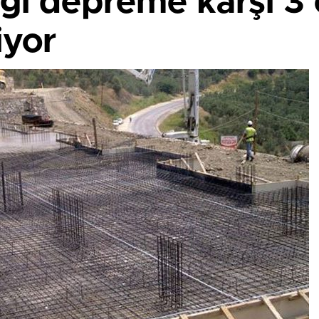
liği depreme karşı 3
iyor