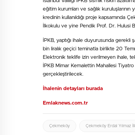
İstanbul Valiliği İPKB sismik riskin azaltı
eğitim kurumları ve sağlık kuruluşlarını
kredinin kullanıldığı proje kapsamında Ç
İlkokulu ve yine Pendik Prof. Dr. Hulusi
İPKB, yaptığı ihale duyurusunda gerekli şa
bin liralık geçici teminatla birlikte 20 T
Elektronik teklife izin verilmeyen ihale, t
İPKB Mimar Kemalettin Mahallesi Tiyatro
gerçekleştirilecek.
İhalenin detayları burada
Emlaknews.com.tr
Çekmeköy
Çekmeköy Erdal Yılmaz İl