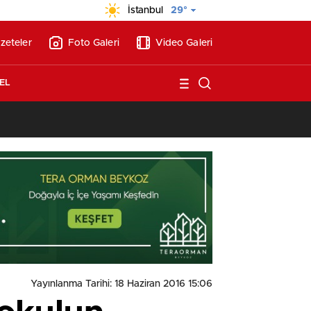
İstanbul
29°
zeteler
Foto Galeri
Video Galeri
EL
13:17
/
Vakıflar, Alanya’da 180 milyon liraya otel arsası satıyor!
Yayınlanma Tarihi: 18 Haziran 2016 15:06