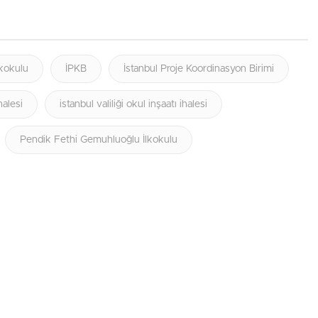
kokulu
İPKB
İstanbul Proje Koordinasyon Birimi
halesi
istanbul valiliği okul inşaatı ihalesi
Pendik Fethi Gemuhluoğlu İlkokulu