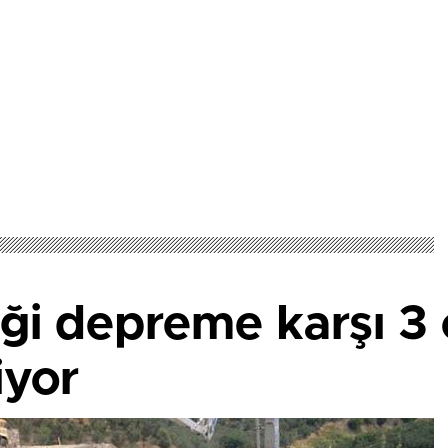
liği depreme karşı 3
iyor