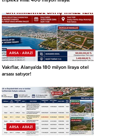
tripleks villa! 400 milyon liraya!
ARSA - ARAZİ
Vakıflar, Alanya’da 180 milyon liraya otel
arsası satıyor!
ARSA - ARAZİ