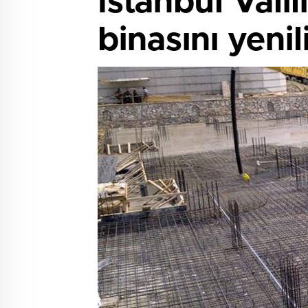
İstanbul Vali
binasını yenil