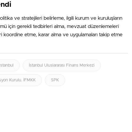
endi
ika ve stratejileri belirleme, ilgili kurum ve kuruluşların
zümü için gerekli tedbirleri alma, mevzuat düzenlemeleri
i koordine etme, karar alma ve uygulamaları takip etme
İstanbul
İstanbul Uluslararası Finans Merkezi
asyon Kurulu. İFMKK
SPK