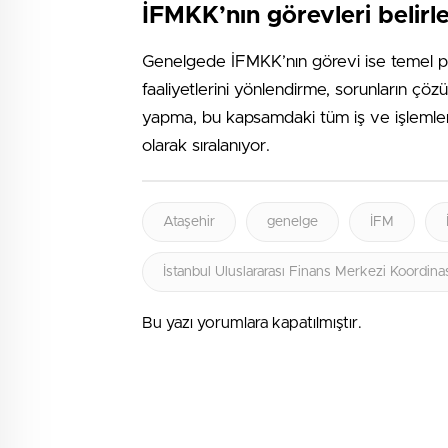
İFMKK’nın görevleri belirl
Genelgede İFMKK’nın görevi ise temel polit
faaliyetlerini yönlendirme, sorunların çö
yapma, bu kapsamdaki tüm iş ve işlemler
olarak sıralanıyor.
Ataşehir
genelge
İFM
İstanbul Uluslararası Finans Merkezi Koordin
Bu yazı yorumlara kapatılmıştır.