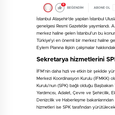
0
BEĞENDİM
ABONE OL
İstanbul Ataşehir’de yapılan İstanbul Ulus
genelgesi Resmi Gazete’de yayımlandı. AA
merkez haline gelen İstanbul’un bu konu
Türkiye’yi en önemli bir merkez haline 
Eylem Planına ilişkin çalışmalar hakkındak
Sekretarya hizmetlerini S
İFM’nin daha hızlı ve etkin bir şekilde yü
Merkezi Koordinasyon Kurulu (İFMKK) olu
Kurulu’nun (SPK) bağlı olduğu Başbakan 
Yardımcısı, Adalet, Çevre ve Şehircilik, 
Denizcilik ve Haberleşme bakanlarından o
hizmetleri ise SPK tarafından yürütülecek