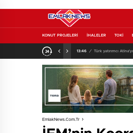
KONUT PROJELERİ
İHALELER
TOKİ
l etmeden almayın
13:46
/
Türk yatırımcı Atina’y
EmlakNews.com.tr