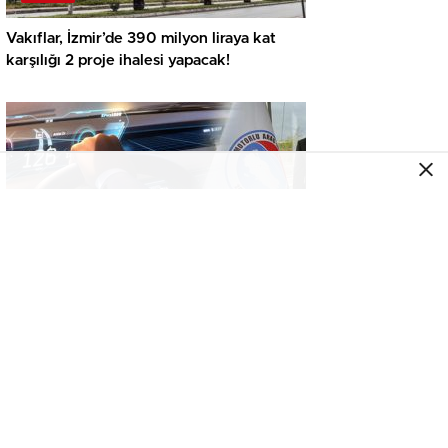
Vakıflar, İzmir’de 390 milyon liraya kat
karşılığı 2 proje ihalesi yapacak!
GENEL
İkinci el araçta yeni tehlike! Dijital kayıtları
kontrol etmeden almayın