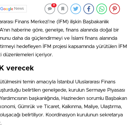
0
News
lararası Finans Merkezi’ne (İFM) ilişkin Başbakanlık
’nın haberine göre, genelge, finans alanında doğal bir
munu daha da güçlendirmeyi ve İslami finans alanında
getirmeyi hedefleyen İFM projesi kapsamında yürütülen İFM
i düzenlemeleri içeriyor.
PK verecek
rütülmesini temin amacıyla İstanbul Uluslararası Finans
şturduğu belirtilen genelgede, kurulun Sermaye Piyasası
Yardımcısının başkanlığında, Hazineden sorumlu Başbakan
Ekonomi, Gümrük ve Ticaret, Kalkınma, Maliye, Ulaştırma,
luşacağı belirtiliyor. Koordinasyon kurulunun sekretarya
.