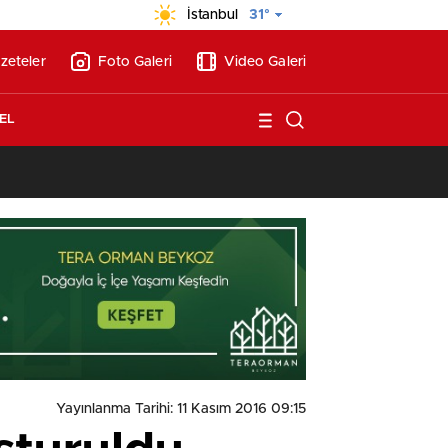
İstanbul
31°
zeteler
Foto Galeri
Video Galeri
EL
13:26
/
Vakıf Karaca Villaları’nda satılık 10 tripleks villa! 400 milyon liraya
Yayınlanma Tarihi: 11 Kasım 2016 09:15