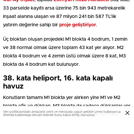
33 parselde kayıtlı arsa üzerine 75 bin 943 metrekarelik
inşaat alanına ulaşan ve 87 milyon 241 bin 587 TL’lik
yatırım değerine sahip bir
proje geliştiriyor
.
Üç bloktan oluşan projedeki M1 blokta 4 bodrum, 1 zemin
ve 38 normal olmak üzere toplam 43 kat yer alıyor. M2
blokta 4 bodrum ve 4 zemin üstü olmak üzere 8 kat, M3
blokta da 4 bodrum kat bulunuyor.
38. kata heliport, 16. kata kapalı
havuz
Konutların tamamı M1 blokta yer alırken yine M1 ve M2
blokta ofis ve dükkan, M3 blokta da sadece dükkanlar yer
Veri politikasındaki amaçlarla sınırlı ve mevzuata uygun şekilde çerez kullanıyoruz.
alacak. Bunların yanı sıra M1 blokta 38. katın üzerinde
Sitemizi kullanmaya devam ederek bunu kabul etmiş olursunuz.
heliport alanı, 16. katta kapalı havuz ve fitness salonu
bulunacak.