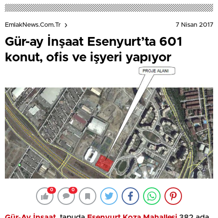
7 Nisan 2017
EmlakNews.com.tr
Gür-ay İnşaat Esenyurt’ta 601
konut, ofis ve işyeri yapıyor
0
0
Gür-Ay İnşaat
, tapuda
Esenyurt Koza Mahallesi
382 ada,