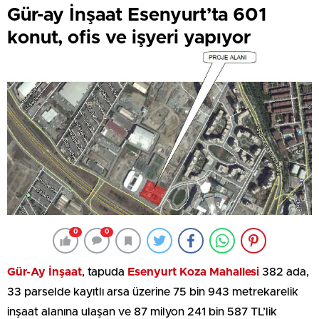
Gür-ay İnşaat Esenyurt’ta 601
konut, ofis ve işyeri yapıyor
0
0
Gür-Ay İnşaat
, tapuda
Esenyurt Koza Mahallesi
382 ada,
33 parselde kayıtlı arsa üzerine 75 bin 943 metrekarelik
inşaat alanına ulaşan ve 87 milyon 241 bin 587 TL’lik