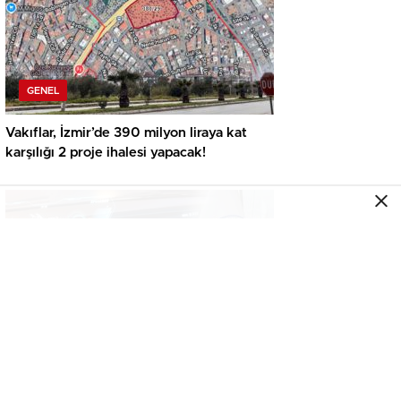
GENEL
Vakıflar, İzmir’de 390 milyon liraya kat
karşılığı 2 proje ihalesi yapacak!
GENEL
İkinci el araçta yeni tehlike! Dijital kayıtları
kontrol etmeden almayın