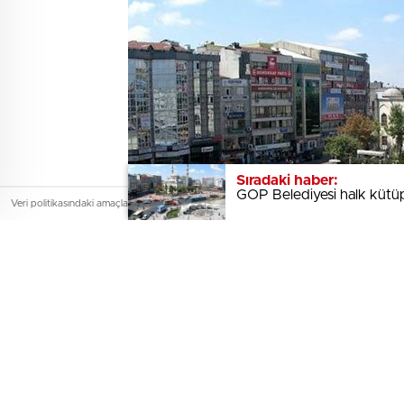
Sıradaki haber:
Sıradaki haber:
GOP Belediyesi halk kütüph
GOP Belediyesi halk kütüph
Veri politikasındaki amaçlarla sınırlı ve mevzuata uygun şekilde çerez kullanıyoruz. Site
0
BEĞENDİM
ABONE OL