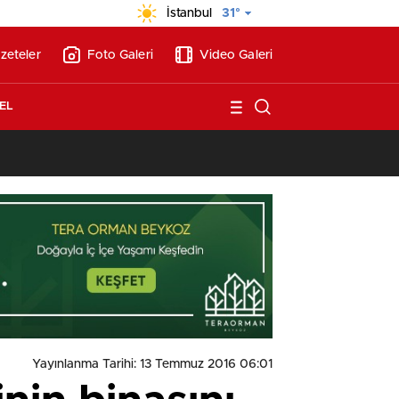
İstanbul
31°
zeteler
Foto Galeri
Video Galeri
EL
13:17
/
Vakıflar, Alanya’da 180 milyon liraya otel arsası satıyor!
Yayınlanma Tarihi: 13 Temmuz 2016 06:01