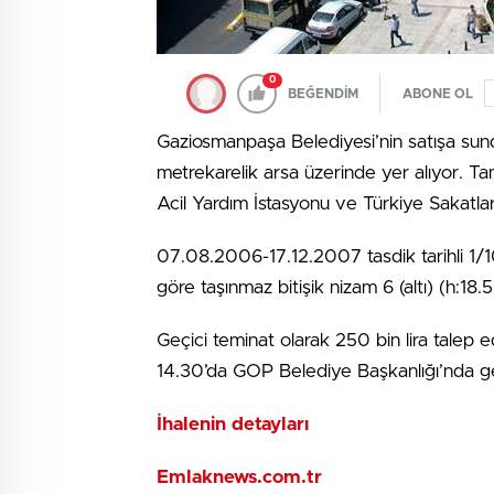
0
BEĞENDİM
ABONE OL
Gaziosmanpaşa Belediyesi’nin satışa sund
metrekarelik arsa üzerinde yer alıyor. T
Acil Yardım İstasyonu ve Türkiye Sakatla
07.08.2006-17.12.2007 tasdik tarihli 1/
göre taşınmaz bitişik nizam 6 (altı) (h:18
Geçici teminat olarak 250 bin lira talep
14.30’da GOP Belediye Başkanlığı’nda ger
İhalenin detayları
Emlaknews.com.tr