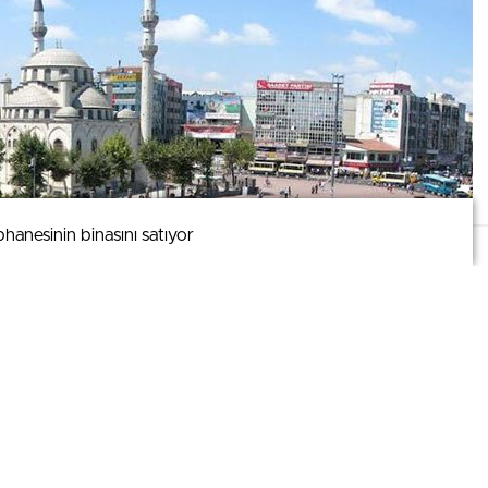
anesinin binasını satıyor
anesinin binasını satıyor
mizi kullanmaya devam ederek bunu kabul etmiş olursunuz.
0
News