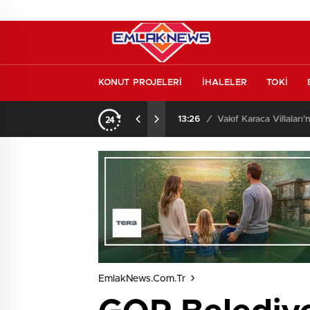
KONUT PROJELERİ
İHALELER
TOKİ
o oldu
13:26
/
Vakıf Karaca Villaları’
EmlakNews.com.tr