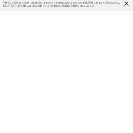
Veri politikasındaki amaçlarla sınırlı ve mevzuata uygun şekilde çerez kullanıyoruz.
KONUT PROJELERİ
AJANDA
Sitemizi kullanmaya devam ederek bunu kabul etmiş olursunuz.
İHALELER
KENTSEL DÖNÜŞÜM
TOKİ
SEKTÖREL
EMLAK KONUT GYO
KİPTAŞ
KENTSEL DÖNÜŞÜM
TURİZM
MULTIMEDYA
SERVİSLER
VİDEO
Nöbetçi Eczaneler
FOTO GALERİ
KURUMSAL
KÜNYE
İMTİYAZ SAHİBİ
İLETİŞİM
GİZLİLİK POLİTİKASI
KULLANIM KOŞULLARI