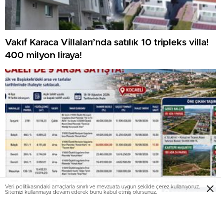
Vakıf Karaca Villaları’nda satılık 10 tripleks villa!
400 milyon liraya!
Veri politikasındaki amaçlarla sınırlı ve mevzuata uygun şekilde çerez kullanıyoruz.
Sitemizi kullanmaya devam ederek bunu kabul etmiş olursunuz.
Milli Emlak Kocaeli’de 9 arsayı satışa çıkardı!