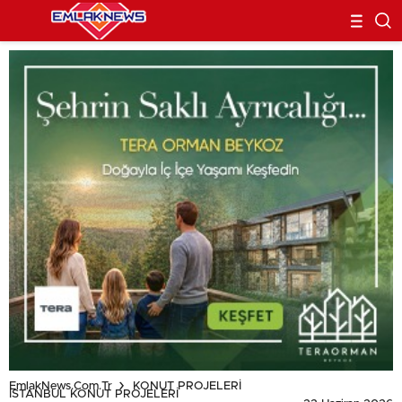
EmlakNews.com.tr
KONUT PROJELERİ
İSTANBUL KONUT PROJELERİ