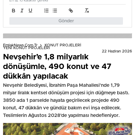
En az 10 karakter gerekli
Gönder
EmlakNews.com.tr
KONUT PROJELERİ
YENİ KONUT PROJELERİ
22 Haziran 2026
Nevşehir’e 1,8 milyarlık
dönüşümle, 490 konut ve 47
dükkân yapılacak
Nevşehir Belediyesi, İbrahim Paşa Mahallesi'nde 1,79
milyar liralık kentsel dönüşüm projesi için düğmeye bastı.
3850 ada 1 parselde hayata geçirilecek projede 490
konut, 47 dükkân ve gündüz bakım evi inşa edilecek.
Teslimlerin Ağustos 2028'de yapılması hedefleniyor.