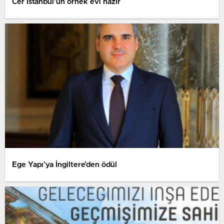
Cer İstanbul’un örnek evi hazır
Ege Yapı’ya İngiltere’den ödül