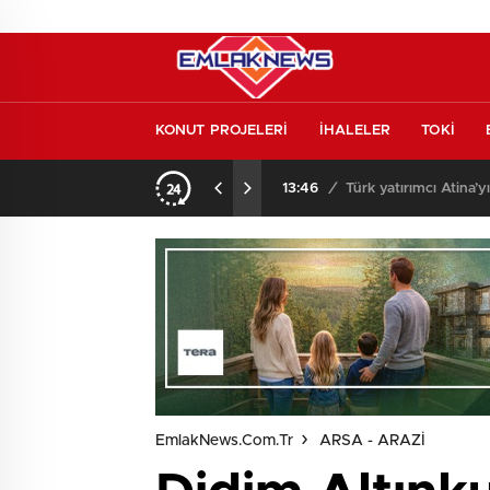
KONUT PROJELERİ
İHALELER
TOKİ
o oldu
13:26
/
Vakıf Karaca Villaları’
EmlakNews.com.tr
ARSA - ARAZİ