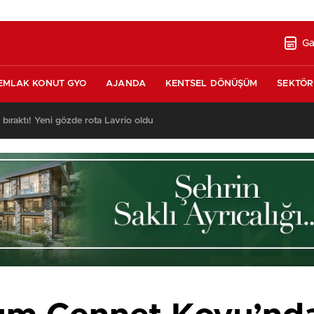
Ga
EMLAK KONUT GYO
AJANDA
KENTSEL DÖNÜŞÜM
SEKTÖR
nda satılık 10 tripleks villa! 400 milyon liraya!