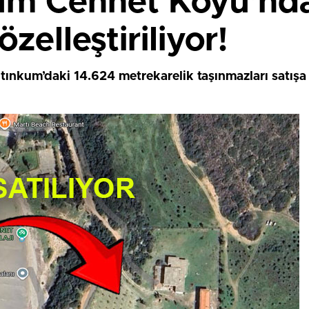
um Cennet Koyu’nda
zelleştiriliyor!
ltınkum’daki 14.624 metrekarelik taşınmazları satışa 