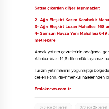
Satışa çıkarılan diğer taşınmazlar:
2- Ağrı Eleşkirt Kazım Karabekir Mah
3- Ağrı Eleşkirt Lozan Mahallesi 168 
4- Samsun Havza Yeni Mahallesi 649 a
metrekare
Ancak yatırım çevrelerinin odağında, g
Altınkum’daki 14,6 dönümlük taşınmaz bu
Turizm yatırımlarının yoğunlaştığı bölged
çeken kamu gayrimenkul ihalelerinden bir
Emlaknews.com.tr
373 ada 24 parsel
373 ada 25 parsel