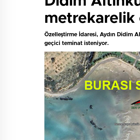
Didim Altınk
metrekarelik ö
Özelleştirme İdaresi, Aydın Didim A
geçici teminat isteniyor.