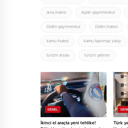
arsa ihalesi
Aydın gayrimenkul
Didim gayrimenkul
Didim ihalesi
kamu ihalesi
kamu taşınmaz satışı
turizm arsası
turizm yatırımı
GENEL
GEN
İkinci el araçta yeni tehlike!
Türk ya