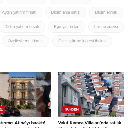
Aydın yatırım fırsatı
Didim arsa satışı
Didim emlak
Didim yatırım fırsatı
Ege yatırımları
hazine arazisi
Özelleştirme İdaresi
Özelleştirme İdaresi ihalesi
EL
GÜNDEM
tırımcı Atina’yı bıraktı!
Vakıf Karaca Villaları’nda satılık