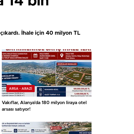
 14 bin
çıkardı. İhale için 40 milyon TL
ARSA - ARAZİ
Vakıflar, Alanya’da 180 milyon liraya otel
arsası satıyor!