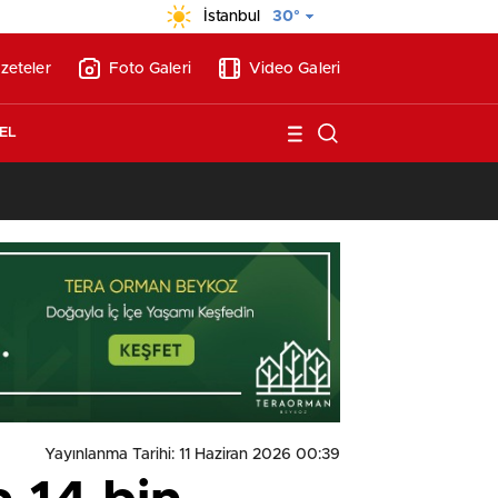
İstanbul
30°
zeteler
Foto Galeri
Video Galeri
EL
13:17
/
Vakıflar, Alanya’da 180 milyon liraya otel arsası satıyor!
Yayınlanma Tarihi: 11 Haziran 2026 00:39