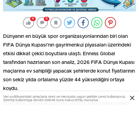
0
0
Dünyanın en büyük spor organizasyonlarından biri olan
FIFA Dünya Kupası’nın gayrimenkul piyasaları üzerindeki
etkisi dikkat çekici boyutlara ulaştı. Enness Global
tarafından hazırlanan son analiz, 2026 FIFA Dünya Kupası
maçlarına ev sahipliği yapacak şehirlerde konut fiyatlarının
son sekiz yılda ortalama yüzde 44 yükseldiğini ortaya
koydu.
Veri politikasındaki amaçlarla sınırlı ve mevzuata uygun şekilde çerez kullanıyoruz.
Sitemizi kullanmaya devam ederek bunu kabul etmiş olursunuz.
Araştırma, Dünya Kupası’nın yalnızca futbol ekonomisini
değil, aynı zamanda emlak piyasalarını da dönüştüren
güçlü bir yatırım katalizörü olduğunu gösteriyor. Özellikle
altyapı yatırımları, uluslararası görünürlük ve şehirlerin
küresel marka değerindeki artışın konut fiyatlarına