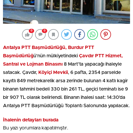
0
0
Antalya PTT Başmüdürlüğü, Burdur PTT
Başmüdürlüğ
ü’nün mülkiyetindeki
Çavdır PTT Hizmet,
Santral ve Lojman Binasını
8 Mart’ta yapacağı ihaleyle
satacak. Çavdır,
Köyiçi Mevkii
, 6 pafta, 2354 parselde
kayıtlı 849 metrekarelik arsa zerinde bulunan 4 katlı kagir
binanın tahmini bedeli 330 bin 261 TL, geçici teminatı ise 9
bir 907 TL olarak belirlendi. Binanın ihalesi saat: 14:30’da
Antalya PTT Başmüdürlüğü Toplantı Salonunda yapılacak.
İhalenin detayları burada
Bu yazı yorumlara kapatılmıştır.