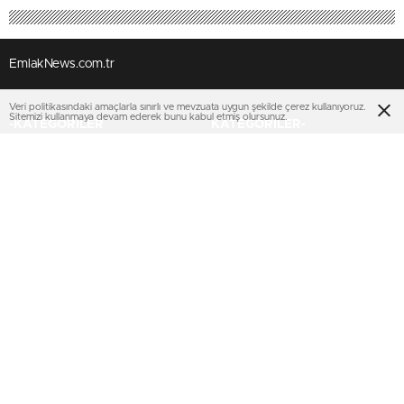
EmlakNews.com.tr
Veri politikasındaki amaçlarla sınırlı ve mevzuata uygun şekilde çerez kullanıyoruz.
Sitemizi kullanmaya devam ederek bunu kabul etmiş olursunuz.
-KATEGORİLER
KATEGORİLER-
KONUT PROJELERİ
AJANDA
İHALELER
KENTSEL DÖNÜŞÜM
TOKİ
SEKTÖREL
EMLAK KONUT GYO
KİPTAŞ
KENTSEL DÖNÜŞÜM
TURİZM
MULTIMEDYA
SERVİSLER
VİDEO
Nöbetçi Eczaneler
FOTO GALERİ
KURUMSAL