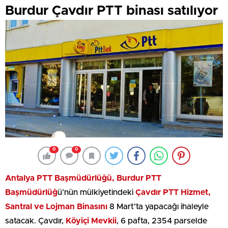
Burdur Çavdır PTT binası satılıyor
0
0
Antalya PTT Başmüdürlüğü, Burdur PTT
Başmüdürlüğ
ü’nün mülkiyetindeki
Çavdır PTT Hizmet,
Santral ve Lojman Binasını
8 Mart’ta yapacağı ihaleyle
satacak. Çavdır,
Köyiçi Mevkii
, 6 pafta, 2354 parselde